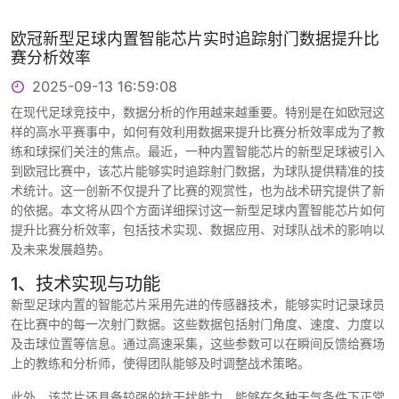
欧冠新型足球内置智能芯片实时追踪射门数据提升比
赛分析效率
2025-09-13 16:59:08
在现代足球竞技中，数据分析的作用越来越重要。特别是在如欧冠这
样的高水平赛事中，如何有效利用数据来提升比赛分析效率成为了教
练和球探们关注的焦点。最近，一种内置智能芯片的新型足球被引入
到欧冠比赛中，该芯片能够实时追踪射门数据，为球队提供精准的技
术统计。这一创新不仅提升了比赛的观赏性，也为战术研究提供了新
的依据。本文将从四个方面详细探讨这一新型足球内置智能芯片如何
提升比赛分析效率，包括技术实现、数据应用、对球队战术的影响以
及未来发展趋势。
1、技术实现与功能
新型足球内置的智能芯片采用先进的传感器技术，能够实时记录球员
在比赛中的每一次射门数据。这些数据包括射门角度、速度、力度以
及击球位置等信息。通过高速采集，这些参数可以在瞬间反馈给赛场
上的教练和分析师，使得团队能够及时调整战术策略。
此外，该芯片还具备较强的抗干扰能力，能够在各种天气条件下正常