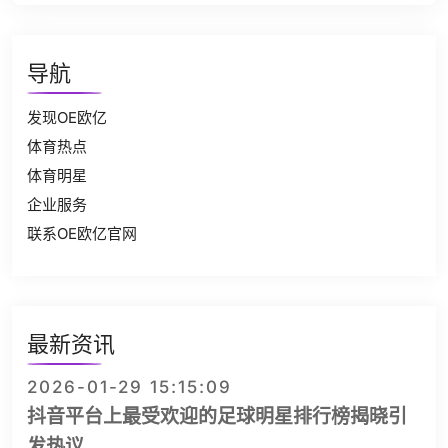
导航
发现OE欧亿
体育热点
体育明星
企业服务
联系OE欧亿官网
最新资讯
2026-01-29 15:15:09
抖音平台上最受欢迎的足球明星排行榜揭晓引
发热议