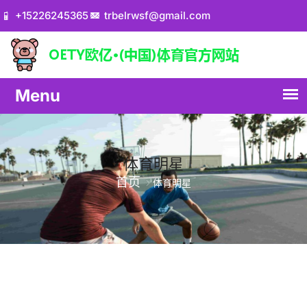
+15226245365
trbelrwsf@gmail.com
体育明星
首页
体育明星