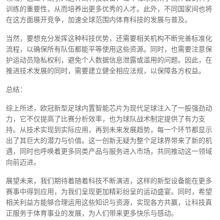
训练的重要性，从而培养出更多优秀的人才。此外，不同国家间也将
在这方面展开竞争，加速全球范围内体育科技的发展与普及。
当然，要想充分发挥这种科技优势，还需要相关机构不断完善标准化
流程，以确保所有队伍都能平等使用这些资源。同时，也需要注意保
护运动员隐私权利，避免个人数据信息泄露或滥用的问题。因此，在
推进技术发展的同时，需要建立健全相应法规，以保障各方权益。
总结：
综上所述，欧冠新型足球内置智能芯片为现代足球注入了一股强劲动
力，它不仅提高了比赛分析效率，也为球队战术制定提供了有力支
持。从技术实现到实际应用，再到未来发展趋势，每一个环节都显示
出了其巨大的潜力与价值。这一创新无疑为整个足球界带来了新的机
遇，同时也呼唤着更多同类产品与服务进入市场，共同推动这一领域
向前迈进。
展望未来，我们期待着随着科技不断演进，这样的新型设备能在更多
赛事中得到应用，为我们呈现更加精彩纷呈的运动盛宴。同时，希望
相关利益方能够合理运用这些知识与资源，实现各方共赢，让科技真
正服务于体育事业的发展，为人们带来更多快乐与感动。