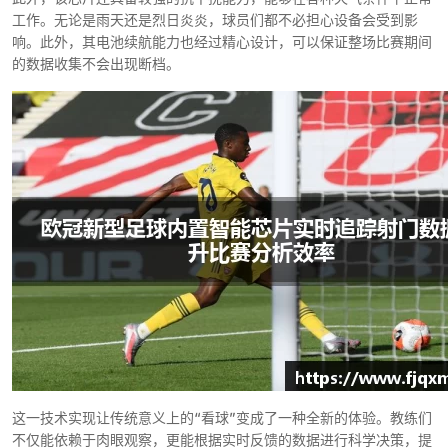
工作。无论是雨天还是烈日炎炎，球员们都不必担心设备会受到影
响。此外，其电池续航能力也经过精心设计，可以保证整场比赛期间
的数据收集不会出现断档。
这一技术实现让传统意义上的“看球”变成了一种全新的体验。教练们
不仅能依赖于肉眼观察，更能根据实时反馈的数据进行科学决策，提