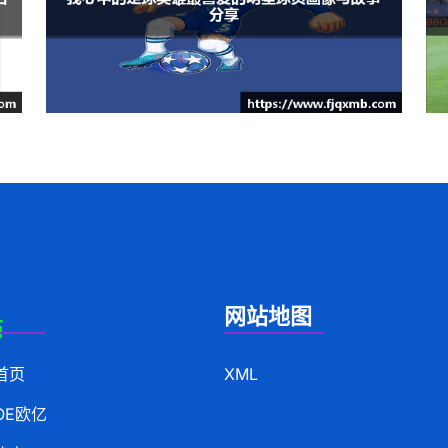
网站地图
首页
XML
OE欧亿