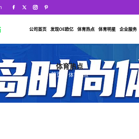
m
公司首页
发现OE欧亿
体育热点
体育明星
企业服务
体育热点
首页
体育热点