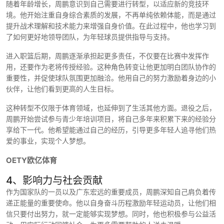
随着年龄增长，周鹏意识到自己需要进行转型，以适应新的竞技环
境。他开始注重自身综合素质的发展，不再单纯依赖体能，而是通过
提升战术理解和技术能力来增强自身价值。在此过程中，他也学习到
了如何更好地领导团队，为年轻球员提供指导与支持。
进入职篮后期，周鹏逐渐承担起更多责任，不仅要在比赛中发挥作
用，还要作为老将传授经验。这种角色转变让他更加明白团队协作的
重要性，并促使球队氛围更加融洽。他用自己的努力激励着身边的小
伙伴，让他们看到更高的人生目标。
这种转型不仅限于体育领域，也延伸到了生活其他方面。退役之后，
周鹏开始尝试参与青少年培训项目，将自己多年来积累下来的经验分
享给下一代。他希望能通过自己的经历，引导更多年轻人追寻他们热
爱的事业，实现个人梦想。
OETY欧亿体育
4、影响力与社会贡献
作为国家队的一员以及广东宏远的重要成员，周鹏深知自己肩负着传
递正能量的重要使命。他以自身奋斗历程激励年轻运动员，让他们相
信只要付出努力，就一定能够实现梦想。同时，他也积极参与公益活