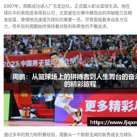
2007年，周鹏成功进入广东宏远队，正式踏入职业篮球生涯。他在
球队中的表现逐渐得到认可，尤其是在比赛中展现出的突破能力及精
准投篮，使得他迅速成为球队的重要一员。尽管面临着来自各方压
力，但年轻的周鹏始终保持着对胜利和荣誉的不懈追求。
通过多年的努力和积累经验，周鹏从一个默默无闻的新秀成长为球队