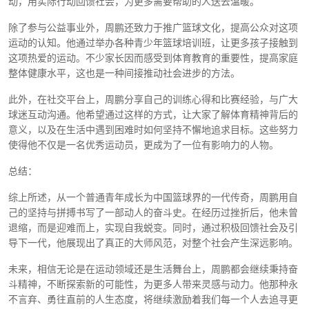
动，用实际行动回馈社会，为更多需要帮助的人送去温暖。
除了参与公益事业外，周鹏还致力于推广篮球文化，提高公众对这项
运动的认知。他通过举办各种青少年篮球培训班，让更多孩子接触到
这项热爱的运动。不少家长因而感受到体育教育的重要性，提高家庭
整体健康水平，这也是一种间接推动社会进步的方法。
此外，在社交平台上，周鹏分享自己的训练心得和比赛经验，与广大
球迷互动沟通。他希望通过这样的方式，让大家了解体育精神背后的
意义，以及在生活中遇到困难时如何坚持不懈地追求目标。这些努力
使得他不仅是一名优秀运动员，更成为了一位有影响力的人物。
总结：
综上所述，从一个普通青年成长为中国篮球界的一代传奇，周鹏用自
己的坚持与拼搏书写了一部动人的奋斗史。在经历过挫折后，他未曾
退缩，而是迎难而上，实现自我蜕变。同时，通过积极回馈社会及引
导下一代，他展现出了真正的大师风范，对整个社会产生深远影响。
未来，相信无论是在运动领域还是生活舞台上，周鹏都会继续秉持奋
斗精神，不断探索新的可能性，为更多人带来灵感与动力。他那种永
不言弃、勇往直前的人生态度，将继续激励着我们每一个人去追寻更