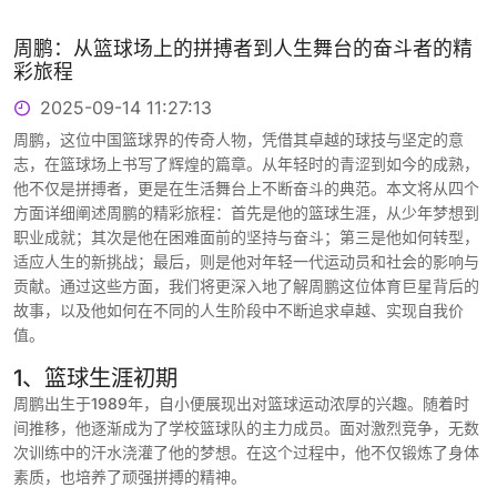
周鹏：从篮球场上的拼搏者到人生舞台的奋斗者的精
彩旅程
2025-09-14 11:27:13
周鹏，这位中国篮球界的传奇人物，凭借其卓越的球技与坚定的意
志，在篮球场上书写了辉煌的篇章。从年轻时的青涩到如今的成熟，
他不仅是拼搏者，更是在生活舞台上不断奋斗的典范。本文将从四个
方面详细阐述周鹏的精彩旅程：首先是他的篮球生涯，从少年梦想到
职业成就；其次是他在困难面前的坚持与奋斗；第三是他如何转型，
适应人生的新挑战；最后，则是他对年轻一代运动员和社会的影响与
贡献。通过这些方面，我们将更深入地了解周鹏这位体育巨星背后的
故事，以及他如何在不同的人生阶段中不断追求卓越、实现自我价
值。
1、篮球生涯初期
周鹏出生于1989年，自小便展现出对篮球运动浓厚的兴趣。随着时
间推移，他逐渐成为了学校篮球队的主力成员。面对激烈竞争，无数
次训练中的汗水浇灌了他的梦想。在这个过程中，他不仅锻炼了身体
素质，也培养了顽强拼搏的精神。