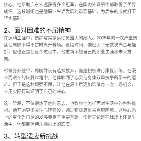
核心。他帮助广东宏远获得多个冠军，在国内外赛事中都取得了优异
成绩。这段时间也是他职业生涯发展的重要基础，为后来的成就打下
坚实基础。
2、面对困难的不屈精神
在运动生涯中，伤病常常是运动员最大的敌人。2015年的一次严重伤
病让周鹏不得不暂时离开赛场。这段时间，他经历了无数次痛苦与挫
折，但也正是在这个过程中，他重新审视自己的职业生涯和未来方
向。
尽管身处低谷，周鹏并没有选择放弃，而是积极进行康复训练。在漫
长而艰辛的恢复过程中，他体验到了心灵与身体双重抗争所带来的磨
难。但正是这种顽强不屈，让他在复出后更加珍惜每一次上场机会，
并用实际行动证明了自己的决心。
这一阶段，不仅锻炼了他的意志，也教会他怎样面对生活中的各种挑
战。他开始更多关注心理建设，通过积极思维来克服困境。这种心态
上的变化为日后的发展奠定了重要基础，使得无论是在球场上还是生
活中，他都能保持乐观向上的态度。
3、转型适应新挑战