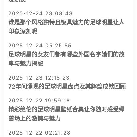
2025-12-24 23:08:43
谁是那个风格独特且极具魅力的足球明星让人
印象深刻呢
2025-12-24 05:25:55
足球明星的女友们都有哪些外国名字她们的故
事与魅力揭秘
2025-12-23 12:15:23
72年间涌现的足球明星盘点及其辉煌成就回顾
2025-12-22 19:59:16
精彩绝伦的足球明星壁纸合集让你随时感受绿
茵场上的激情与魅力
2025-12-22 02:21:28