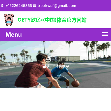
+15226245365
trbelrwsf@gmail.com
体育明星
首页
体育明星