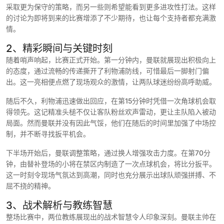
采取更为保守的策略，而另一些则希望能看到更多进攻性打法。这样
的讨论为即将到来的比赛增添了不少期待，也让每个支持者都充满激
情。
2、精彩瞬间与关键时刻
随着哨声响起，比赛正式开始。第一分钟内，曼联就展现出积极向上
的态度，通过流畅的传递撕开了利物浦防线，可惜最后一脚射门偏
出。这一亮相便点燃了现场观众的激情，让两队球迷纷纷高呼助威。
随后不久，利物浦迅速做出回应，在第15分钟时凭借一次角球机会取
得领先。这记精准头槌不仅让客队粉丝欢声雷动，更让主队陷入被动
局面。然而曼联并没有因此气馁，他们在随后的时间里加强了中场控
制，并不断寻找扳平机会。
下半场开始后，曼联调整策略，通过换人增强攻击力度。在第70分
钟，由替补登场的小将在禁区内制造了一次点球机会，将比分扳平。
这一时刻令现场气氛达到高潮，同时也充分展示出球队顽强拼搏、不
屈不挠的精神。
3、战术解析与教练智慧
整场比赛中，两位教练展现出的战术智慧令人印象深刻。曼联主帅在