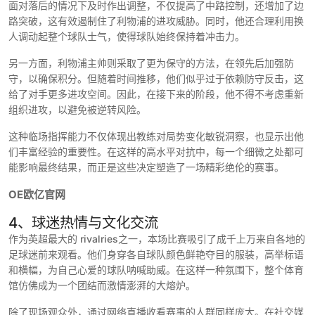
面对落后的情况下及时作出调整，不仅提高了中路控制，还增加了边
路突破，这有效遏制住了利物浦的进攻威胁。同时，他还合理利用换
人调动起整个球队士气，使得球队始终保持着冲击力。
另一方面，利物浦主帅则采取了更为保守的方法，在领先后加强防
守，以确保积分。但随着时间推移，他们似乎过于依赖防守反击，这
给了对手更多进攻空间。因此，在接下来的阶段，他不得不考虑重新
组织进攻，以避免被逆转风险。
这种临场指挥能力不仅体现出教练对局势变化敏锐洞察，也显示出他
们丰富经验的重要性。在这样的高水平对抗中，每一个细微之处都可
能影响最终结果，而正是这些决定塑造了一场精彩绝伦的赛事。
OE欧亿官网
4、球迷热情与文化交流
作为英超最大的 rivalries之一，本场比赛吸引了成千上万来自各地的
足球迷前来观看。他们身穿各自球队颜色鲜艳夺目的服装，高举标语
和横幅，为自己心爱的球队呐喊助威。在这样一种氛围下，整个体育
馆仿佛成为一个团结而激情澎湃的大熔炉。
除了现场观众外，通过网络直播收看赛事的人群同样庞大。在社交媒