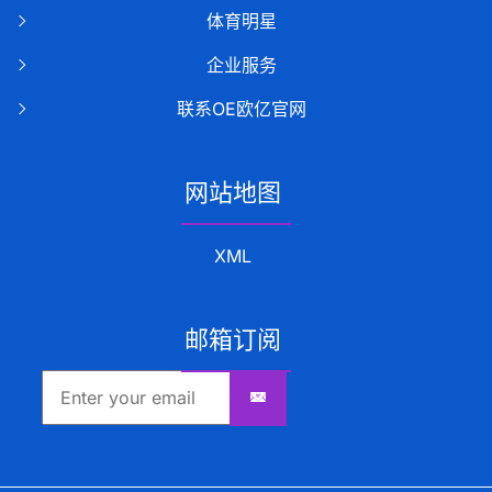
体育明星
企业服务
联系OE欧亿官网
网站地图
XML
邮箱订阅