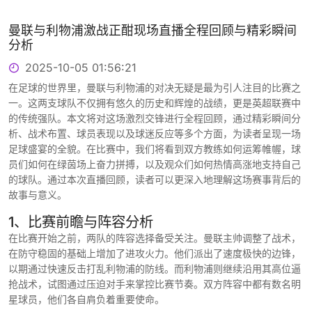
曼联与利物浦激战正酣现场直播全程回顾与精彩瞬间
分析
2025-10-05 01:56:21
在足球的世界里，曼联与利物浦的对决无疑是最为引人注目的比赛之
一。这两支球队不仅拥有悠久的历史和辉煌的战绩，更是英超联赛中
的传统强队。本文将对这场激烈交锋进行全程回顾，通过精彩瞬间分
析、战术布置、球员表现以及球迷反应等多个方面，为读者呈现一场
足球盛宴的全貌。在比赛中，我们将看到双方教练如何运筹帷幄，球
员们如何在绿茵场上奋力拼搏，以及观众们如何热情高涨地支持自己
的球队。通过本次直播回顾，读者可以更深入地理解这场赛事背后的
故事与意义。
1、比赛前瞻与阵容分析
在比赛开始之前，两队的阵容选择备受关注。曼联主帅调整了战术，
在防守稳固的基础上增加了进攻火力。他们派出了速度极快的边锋，
以期通过快速反击打乱利物浦的防线。而利物浦则继续沿用其高位逼
抢战术，试图通过压迫对手来掌控比赛节奏。双方阵容中都有数名明
星球员，他们各自肩负着重要使命。