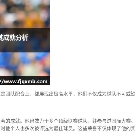
还是团队配合上，都展现出极高水平，他们不仅成为球队不可或
显著的成就。他曾效力于多个顶级联赛球队，并参与过国际大赛
同时他个人也多次被评选为最佳球员。这些荣誉不仅体现了他的