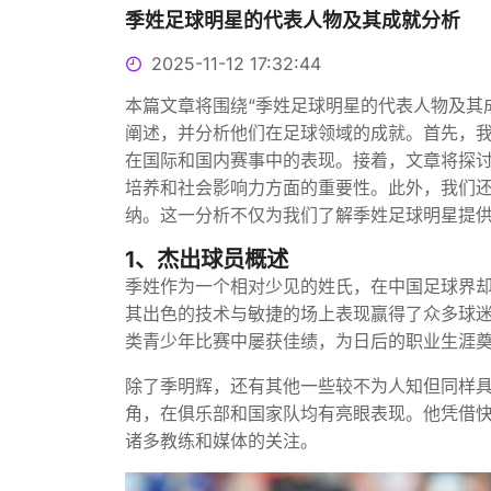
季姓足球明星的代表人物及其成就分析
2025-11-12 17:32:44
本篇文章将围绕“季姓足球明星的代表人物及其
阐述，并分析他们在足球领域的成就。首先，
在国际和国内赛事中的表现。接着，文章将探
培养和社会影响力方面的重要性。此外，我们
纳。这一分析不仅为我们了解季姓足球明星提
1、杰出球员概述
季姓作为一个相对少见的姓氏，在中国足球界
其出色的技术与敏捷的场上表现赢得了众多球
类青少年比赛中屡获佳绩，为日后的职业生涯
除了季明辉，还有其他一些较不为人知但同样
角，在俱乐部和国家队均有亮眼表现。他凭借
诸多教练和媒体的关注。