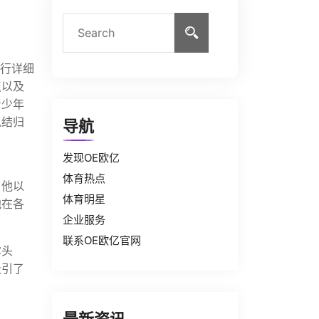
进行详细
点以及
青少年
总结归
导航
发现OE欧亿
体育热点
，他以
体育明星
他在各
企业服务
联系OE欧亿官网
露头
吸引了