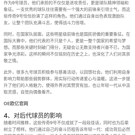
作为9号球员，他们承担的不仅仅是进攻责任，更是球队精神领袖和
象征。一支优秀的球队往往需要有一个强大的前锋来引领士气，而这
些传奇9号恰恰扮演了这样的角色。他们通过自身出色表现激励队
友，让整个团队充满斗志，使得战斗力倍增。
同时，在国家队层面，这些明星级前锋也是国民骄傲的重要象征。在
国际大赛中，他们代表的不只是个人，更是一整个国家的希望与梦
想。而那些关键时刻破门得分，无疑会让无数支持者兴奋不已，为国
家争光添彩。这样的瞬间不仅铭刻在历史之上，也深化了人们对其崇
敬之情。
此外，很多九号球员积极参与慈善活动，以回馈社会。他们利用自身
影响力帮助那些弱势群体，用实际行动传递爱心与温暖。这进一步提
升了他们的人格魅力，使得外界对其赞赏有加，也让年轻一代从中汲
取灵感，自觉向偶像看齐。
OE欧亿官网
4、对后代球员的影响
随着时间推移，这些传奇9号不仅成就了一段段佳话，同时也为后辈
树立了榜样。他们通过自己的奋斗历程告诉年轻一代：成功背后必然