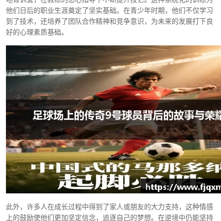
他们日后的职业生涯奠定了坚实基础。在青少年时期，他们不仅学习
到了技术，还培养了团队合作精神和竞争意识，为未来的发展打下良
好的心理素质基础。
此外，许多人在成长过程中得到了家人或朋友的大力支持，这种情感
上的鼓励使他们更加坚定信念，追逐自己的梦想。在逆境中仍能坚持