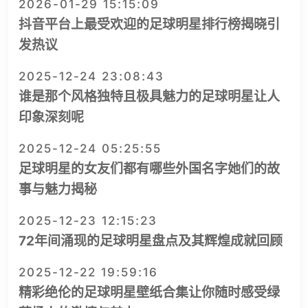
2026-01-29 15:15:09
抖音平台上最受欢迎的足球明星排行榜揭晓引
发热议
2025-12-24 23:08:43
谁是那个风格独特且极具魅力的足球明星让人
印象深刻呢
2025-12-24 05:25:55
足球明星的女友们都有哪些外国名字她们的故
事与魅力揭秘
2025-12-23 12:15:23
72年间涌现的足球明星盘点及其辉煌成就回顾
2025-12-22 19:59:16
精彩绝伦的足球明星壁纸合集让你随时感受绿