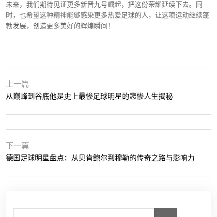
未来，我们期待见证更多新晋九号崛起，把这份荣耀延续下去。同
时，也希望这种精神能够感染更多热爱足球的人，让这项运动继续蓬
勃发展，创造更多美好的辉煌瞬间！
上一篇
从巅峰到谷底他是史上最惨足球明星的悲惨人生揭秘
下一篇
德国足球明星盘点：从贝肯鲍尔到穆勒的传奇之路与影响力