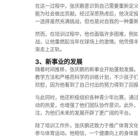
在这一过程中，张庆鹏意识到自己需要重新定
能为社会做出贡献。经过深思熟虑后，他决定
一选择虽然充满挑战，但也是对自我的一种重
然而，在培训过程中，他也面临许多困难，例
战，让他重燃起当年在球场上的激情。他凭借
渐走上正轨。
3、新事业的发展
随着时间推移，张庆鹏的新事业开始蓬勃发展
教学方法和严格而科学的训练计划，不少孩子
欣慰，因为他看到了自己付出的努力得到了回
与此同时，他还积极组织各种青少年比赛，通
动的热爱，也增强了他们团队协作意识。此外
注，为他们未来的发展开辟了更广阔的平台。
除了培训工作外，张庆鹏还致力于推广体育文
参与体育运动。他相信，一个健康向上的身体