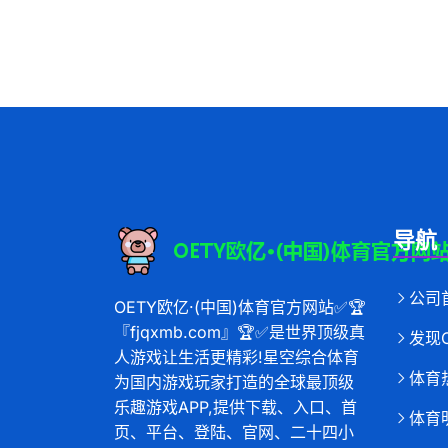
导航
公司
OETY欧亿·(中国)体育官方网站✅🏆
『fjqxmb.com』🏆✅是世界顶级真
发现
人游戏让生活更精彩!星空综合体育
体育
为国内游戏玩家打造的全球最顶级
乐趣游戏APP,提供下载、入口、首
体育
页、平台、登陆、官网、二十四小