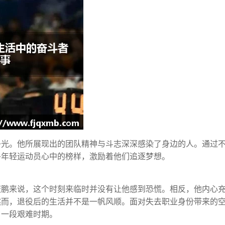
争光。他所展现出的团队精神与斗志深深感染了身边的人。通过
多年轻运动员心中的榜样，激励着他们追逐梦想。
庆鹏来说，这个时刻来临时并没有让他感到恐慌。相反，他内心
然而，退役后的生活并不是一帆风顺。面对失去职业身份带来的
了一段艰难时期。