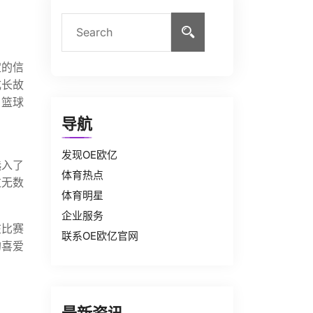
定的信
成长故
名篮球
导航
发现OE欧亿
选入了
体育热点
过无数
体育明星
企业服务
在比赛
联系OE欧亿官网
的喜爱