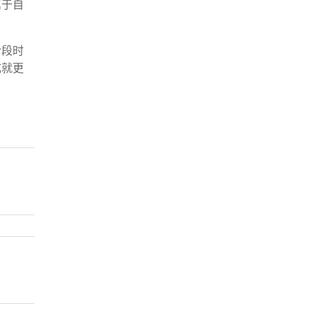
属于自
阶段时
成就更