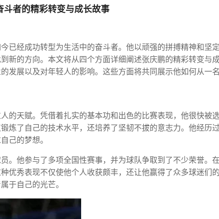
奋斗者的精彩转变与成长故事
如今已经成功转型为生活中的奋斗者。他以顽强的拼搏精神和坚
找到新的方向。本文将从四个方面详细阐述张庆鹏的精彩转变与
业的发展以及对年轻人的影响。这些方面将共同展示他如何从一
过人的天赋。凭借着扎实的基本功和出色的比赛表现，他很快被
仅锻炼了自己的技术水平，还培养了坚韧不拔的意志力。他经历
求自己的梦想。
球员。他参与了多项全国性赛事，并为球队争取到了不少荣誉。
这种优秀表现不仅使他个人收获颇丰，还让他赢得了众多球迷们
着属于自己的光芒。