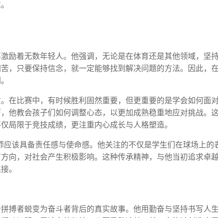
性。
事激励着无数年轻人。他强调，无论是在体育还是其他领域，坚
困苦，只要保持信念，就一定能够找到解决问题的方法。因此，
围。
质。在比赛中，有时候胜利固然重要，但更重要的是学会如何面
历，他教会孩子们如何调整心态，以更加成熟稳重地应对挑战。
不仅局限于竞技成绩，更注重内心成长与人格塑造。
位优秀导师应该具备责任感与使命感。他关注的不仅是学生们在球场上的
有方向，对社会产生积极影响。这种传承精神，与他当初追求卓
连接。
个拼搏者蜕变为奋斗者背后的真实故事。他用勤奋与坚持书写人