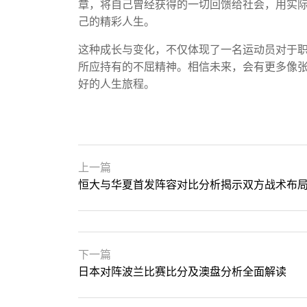
章，将自己曾经获得的一切回馈给社会，用实
己的精彩人生。
这种成长与变化，不仅体现了一名运动员对于
所应持有的不屈精神。相信未来，会有更多像
好的人生旅程。
上一篇
恒大与华夏首发阵容对比分析揭示双方战术布
下一篇
日本对阵波兰比赛比分及澳盘分析全面解读