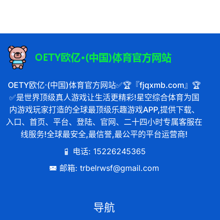
OETY欧亿·(中国)体育官方网站✅🏆『fjqxmb.com』🏆
✅是世界顶级真人游戏让生活更精彩!星空综合体育为国
内游戏玩家打造的全球最顶级乐趣游戏APP,提供下载、
入口、首页、平台、登陆、官网、二十四小时专属客服在
线服务!全球最安全,最信誉,最公平的平台运营商!
电话: 15226245365
邮箱: trbelrwsf@gmail.com
导航