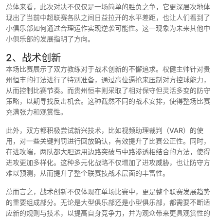
总体来看，此次对决不仅仅是一场简单的胜负之争，它更深层次地体
现出了当前中超联赛各队之间日益拉开的水平差距，也让人们看到了
小俱乐部如何通过合理运作实现逆袭可能性。这一现象为未来其他中
小俱乐部的发展指明了方向。
2、战术创新
本场比赛展示了双方教练对于战术创新的不懈追求。权健主帅针对贵
州恒丰的打法进行了特别准备，通过高位逼抢来压制对方控球能力，
从而控制比赛节奏。而贵州恒丰则采取了相对保守但灵活多变的防守
策略，以期寻找反击机会。这种截然不同的战术安排，使得整场比赛
充满张力和观赏性。
此外，双方都积极尝试新兴技术，比如视频助理裁判（VAR）的使
用，对一些关键判罚进行回放确认，有效提升了比赛公正性。同时，
在进攻端，两队都大胆运用边路突破与中路渗透相结合的方法，使得
进攻更加多样化。这种多元化战略不仅增加了进攻威胁，也让防守方
难以预测，从而提升了整个联赛技战术层面的丰富性。
总而言之，战术创新不仅体现在单场比赛中，更是整个联赛发展趋势
的重要组成部分。无论是大型俱乐部还是小型俱乐部，都需要不断适
应新的规则与技术，以提高自身竞争力，并为观众带来更具观赏性的