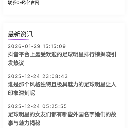
联系OE欧亿官网
最新资讯
2026-01-29 15:15:09
抖音平台上最受欢迎的足球明星排行榜揭晓引
发热议
2025-12-24 23:08:43
谁是那个风格独特且极具魅力的足球明星让人
印象深刻呢
2025-12-24 05:25:55
足球明星的女友们都有哪些外国名字她们的故
事与魅力揭秘