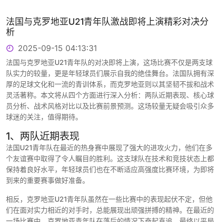
法国与克罗地亚U21青年队激战即将上演精彩对决分
析
2025-09-15 04:13:31
法国与克罗地亚U21青年队的对决即将上演，这场比赛不仅是两支球
队实力的较量，更是年轻球员们展示自我的绝佳舞台。法国队拥有深
厚的足球文化和一流的青训体系，而克罗地亚则以其坚韧不拔和战术
灵活著称。本文将从四个方面进行深入分析：两队近期表现、核心球
员分析、战术风格对比以及比赛前景预测。这场较量无疑会吸引众多
球迷的关注，值得期待。
1、两队近期表现
法国U21青年队在最近的热身赛中展现了强大的进攻火力，他们在多
个友谊赛中取得了令人瞩目的胜利。这支球队在技术和竞技状态上都
保持着良好水平，年轻球员们也在不断适应高强度比赛环境，为即将
到来的重要赛事做好准备。
相反，克罗地亚U21青年队虽然在一些比赛中的表现起伏不定，但他
们在面对实力相近的对手时，总能展现出顽强拼搏的精神。在最近的
一场比赛中，克罗地亚青年队在落后的情况下奋起直追，最终以平局