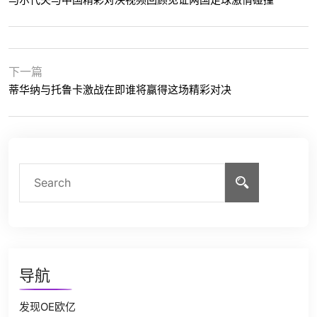
下一篇
蒂华纳与托鲁卡激战在即谁将赢得这场精彩对决
导航
发现OE欧亿