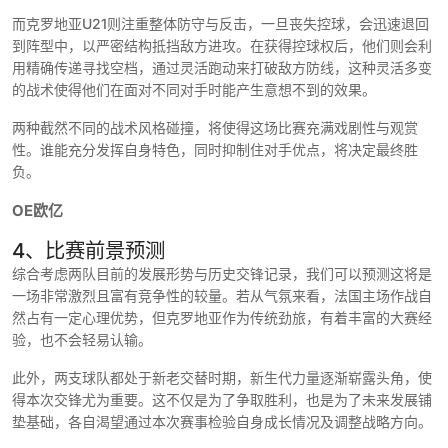
而克罗地亚U21则注重整体防守与反击，一旦丧失控球，会迅速退回
到阵型中，以严密结构抵挡敌方进攻。在获得控球权后，他们则会利
用精确传递寻找空档，通过灵活跑动来打破敌方防线，这种灵活多变
的战术使得他们在面对不同对手时能产生意想不到的效果。
两种截然不同的战术风格碰撞，将使得这场比赛充满戏剧性与观赏
性。谁能充分发挥自身特色，同时抑制住对手优点，将决定最终胜
负。
OE欧亿
4、比赛前景预测
综合考虑两队目前的发展形势与历史交锋记录，我们可以预测这将是
一场非常激烈且富有竞争性的较量。若从气氛来看，法国主场作战自
然占有一定心理优势，但克罗地亚作为传统劲旅，有着丰富的大赛经
验，也不会轻易认输。
此外，两支球队都处于新老交替时期，新生代力量逐渐崭露头角，使
得本次交锋尤为重要。这不仅是为了争取胜利，也是为了未来发展铺
垫基础，各自渴望通过本次赛事检验自身成长情况及调整战略方向。