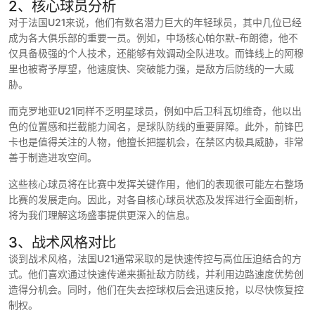
2、核心球员分析
对于法国U21来说，他们有数名潜力巨大的年轻球员，其中几位已经
成为各大俱乐部的重要一员。例如，中场核心帕尔默-布朗德，他不
仅具备极强的个人技术，还能够有效调动全队进攻。而锋线上的阿穆
里也被寄予厚望，他速度快、突破能力强，是敌方后防线的一大威
胁。
而克罗地亚U21同样不乏明星球员，例如中后卫科瓦切维奇，他以出
色的位置感和拦截能力闻名，是球队防线的重要屏障。此外，前锋巴
卡也是值得关注的人物，他擅长把握机会，在禁区内极具威胁，非常
善于制造进攻空间。
这些核心球员将在比赛中发挥关键作用，他们的表现很可能左右整场
比赛的发展走向。因此，对各自核心球员状态及发挥进行全面剖析，
将为我们理解这场盛事提供更深入的信息。
3、战术风格对比
谈到战术风格，法国U21通常采取的是快速传控与高位压迫结合的方
式。他们喜欢通过快速传递来撕扯敌方防线，并利用边路速度优势创
造得分机会。同时，他们在失去控球权后会迅速反抢，以尽快恢复控
制权。