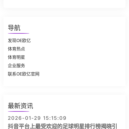
导航
发现OE欧亿
体育热点
体育明星
企业服务
联系OE欧亿官网
最新资讯
2026-01-29 15:15:09
抖音平台上最受欢迎的足球明星排行榜揭晓引