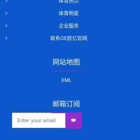
体育热点
体育明星
企业服务
联系OE欧亿官网
网站地图
XML
邮箱订阅