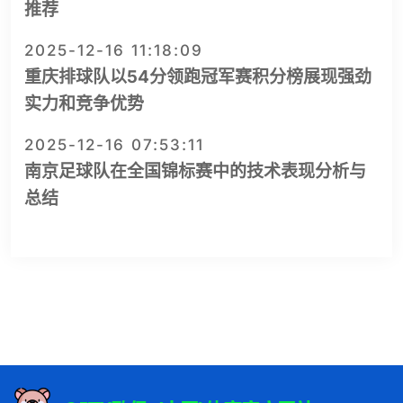
推荐
2025-12-16 11:18:09
重庆排球队以54分领跑冠军赛积分榜展现强劲
实力和竞争优势
2025-12-16 07:53:11
南京足球队在全国锦标赛中的技术表现分析与
总结