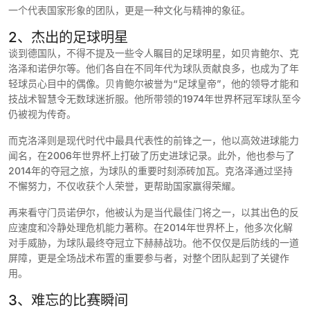
一个代表国家形象的团队，更是一种文化与精神的象征。
2、杰出的足球明星
谈到德国队，不得不提及一些令人瞩目的足球明星，如贝肯鲍尔、克
洛泽和诺伊尔等。他们各自在不同年代为球队贡献良多，也成为了年
轻球员心目中的偶像。贝肯鲍尔被誉为“足球皇帝”，他的领导才能和
技战术智慧令无数球迷折服。他所带领的1974年世界杯冠军球队至今
仍被视为传奇。
而克洛泽则是现代时代中最具代表性的前锋之一，他以高效进球能力
闻名，在2006年世界杯上打破了历史进球记录。此外，他也参与了
2014年的夺冠之旅，为球队的重要时刻添砖加瓦。克洛泽通过坚持
不懈努力，不仅收获个人荣誉，更帮助国家赢得荣耀。
再来看守门员诺伊尔，他被认为是当代最佳门将之一，以其出色的反
应速度和冷静处理危机能力著称。在2014年世界杯上，他多次化解
对手威胁，为球队最终夺冠立下赫赫战功。他不仅仅是后防线的一道
屏障，更是全场战术布置的重要参与者，对整个团队起到了关键作
用。
3、难忘的比赛瞬间