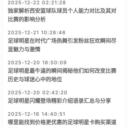
2025-12-22 02:21:28
独家解析西安篮球队球员个人能力对比及其对
比赛的影响分析
2025-12-21 10:28:46
足球明星在时代广场热舞引发粉丝狂欢瞬间尽
显魅力与激情
2025-12-20 18:50:09
足球明星最牛逼的瞬间揭秘他们如何改变比赛
历史与球迷心中的地位
2025-12-20 02:42:20
足球明星闪耀登场精彩介绍语录汇总与分享
2025-12-16 14:40:51
哪里能找到价格更优惠的足球明星卡购买渠道