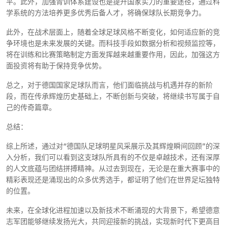
平。此外，加强青训体系建设也是提升国家实力的重要途径，通过科
学系统的方法培养更多优秀后备人才，将确保球队长期竞争力。
此外，在战术层面上，随着全球足球风格不断变化，如何适应新的竞
争环境也是未来发展的关键。而科技手段如数据分析和视频监控等，
将在训练和比赛策略制定方面发挥越来越重要作用，因此，加强这方
面投资将有助于保持竞争优势。
总之，对于德国国家足球队而言，他们面临挑战与机遇并存的新阶
段，而在传承辉煌历史基础上，不断创新与突破，将继续书写属于自
己的传奇篇章。
总结：
综上所述，通过对“德国队足球明星风采展示及其辉煌瞬间回顾”的深
入分析，我们可以看到这支球队所具有的不仅是卓越技术，还有深厚
的人文底蕴与团结拼搏精神。从过去到现在，无论是在重大赛事中的
精彩表现还是涌现出的众多优秀选手，都证明了他们在世界足坛独特
的位置。
未来，在全球化进程加速以及新技术不断涌现的大背景下，希望德意
志军团能够继续发扬光大，共同迎接新的挑战，实现新时代下更高目