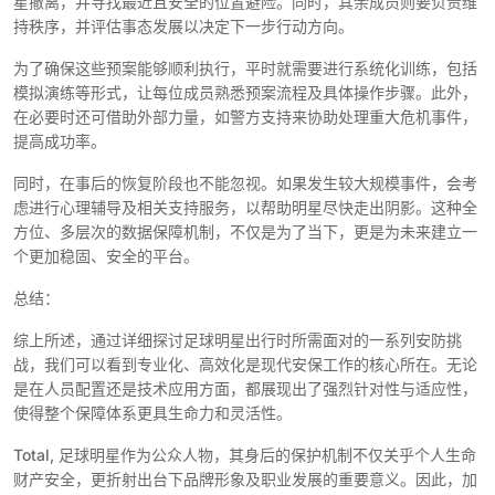
星撤离，并寻找最近且安全的位置避险。同时，其余成员则要负责维
持秩序，并评估事态发展以决定下一步行动方向。
为了确保这些预案能够顺利执行，平时就需要进行系统化训练，包括
模拟演练等形式，让每位成员熟悉预案流程及具体操作步骤。此外，
在必要时还可借助外部力量，如警方支持来协助处理重大危机事件，
提高成功率。
同时，在事后的恢复阶段也不能忽视。如果发生较大规模事件，会考
虑进行心理辅导及相关支持服务，以帮助明星尽快走出阴影。这种全
方位、多层次的数据保障机制，不仅是为了当下，更是为未来建立一
个更加稳固、安全的平台。
总结：
综上所述，通过详细探讨足球明星出行时所需面对的一系列安防挑
战，我们可以看到专业化、高效化是现代安保工作的核心所在。无论
是在人员配置还是技术应用方面，都展现出了强烈针对性与适应性，
使得整个保障体系更具生命力和灵活性。
Total, 足球明星作为公众人物，其身后的保护机制不仅关乎个人生命
财产安全，更折射出台下品牌形象及职业发展的重要意义。因此，加