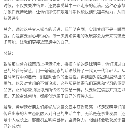
时候，不仅要关注结果，还要享受其中一路走来的点滴。这种心态帮
助他们保持激情，让他们即使在艰难时期也能找到乐趣与动力，从而
持续进步。
总之，通过这些令人振奋的话语，我们明白到，实现梦想不是一蹴而
就，而是需要耐心与恒心。每一步脚踏实地的发展都会为未来铺垫更
多可能，让我们更接近理想中的自己。
总结：
致敬那些曾在绿茵场上挥洒汗水、拼搏向前的足球明星，他们通过自
己的经验与智慧，用一句句励志的话语鼓舞了一代又一代年轻人。从
奋斗历程中的启示，到团队合作的重要性，再到面对挑战时展现出的
勇气，以及对梦想的不懈追求，这些都是值得我们深思和学习的重要
品质。正如那些顶级球员所传达的信息一样，只要坚定信念并持之以
恒，无论身处何地，都能创造属于自己的辉煌人生。
最后，希望读者朋友们能够从这篇文章中获得灵感，将足球明星们所
传递出来的人生态度融入到自己的生活当中。无论是在事业发展上还
是个人成长上，都能树立明确目标，坚持努力，相信终会收获属于自
己的成功！