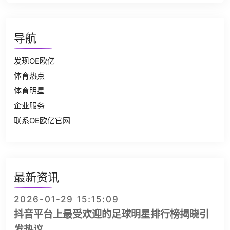
导航
发现OE欧亿
体育热点
体育明星
企业服务
联系OE欧亿官网
最新资讯
2026-01-29 15:15:09
抖音平台上最受欢迎的足球明星排行榜揭晓引
发热议