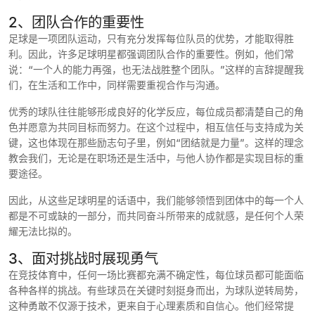
2、团队合作的重要性
足球是一项团队运动，只有充分发挥每位队员的优势，才能取得胜
利。因此，许多足球明星都强调团队合作的重要性。例如，他们常
说：“一个人的能力再强，也无法战胜整个团队。”这样的言辞提醒我
们，在生活和工作中，同样需要重视合作与沟通。
优秀的球队往往能够形成良好的化学反应，每位成员都清楚自己的角
色并愿意为共同目标而努力。在这个过程中，相互信任与支持成为关
键，这也体现在那些励志句子里，例如“团结就是力量”。这样的理念
教会我们，无论是在职场还是生活中，与他人协作都是实现目标的重
要途径。
因此，从这些足球明星的话语中，我们能够领悟到团体中的每一个人
都是不可或缺的一部分，而共同奋斗所带来的成就感，是任何个人荣
耀无法比拟的。
3、面对挑战时展现勇气
在竞技体育中，任何一场比赛都充满不确定性，每位球员都可能面临
各种各样的挑战。有些球员在关键时刻挺身而出，为球队逆转局势，
这种勇敢不仅源于技术，更来自于心理素质和自信心。他们经常提