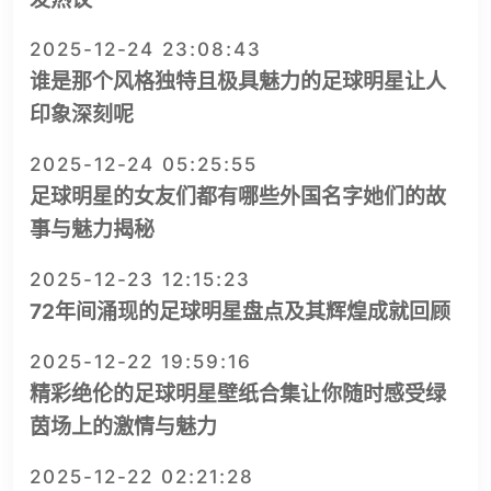
2025-12-24 23:08:43
谁是那个风格独特且极具魅力的足球明星让人
印象深刻呢
2025-12-24 05:25:55
足球明星的女友们都有哪些外国名字她们的故
事与魅力揭秘
2025-12-23 12:15:23
72年间涌现的足球明星盘点及其辉煌成就回顾
2025-12-22 19:59:16
精彩绝伦的足球明星壁纸合集让你随时感受绿
茵场上的激情与魅力
2025-12-22 02:21:28