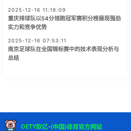
2025-12-16 11:18:09
重庆排球队以54分领跑冠军赛积分榜展现强劲
实力和竞争优势
2025-12-16 07:53:11
南京足球队在全国锦标赛中的技术表现分析与
总结