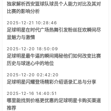
独家解析西安篮球队球员个人能力对比及其对
比赛的影响分析
2025-12-21 10:28:46
足球明星在时代广场热舞引发粉丝狂欢瞬间尽
显魅力与激情
2025-12-20 18:50:09
足球明星最牛逼的瞬间揭秘他们如何改变比赛
历史与球迷心中的地位
2025-12-20 02:42:20
足球明星闪耀登场精彩介绍语录汇总与分享
2025-12-16 14:40:51
哪里能找到价格更优惠的足球明星卡购买渠道
推荐