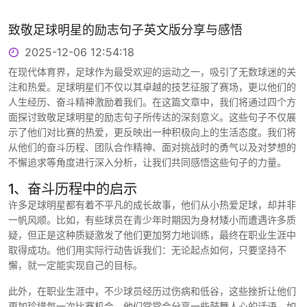
致敬足球明星的励志句子英文版分享与感悟
2025-12-06 12:54:18
在现代体育界，足球作为最受欢迎的运动之一，吸引了无数球迷的关
注和热爱。足球明星们不仅以其卓越的技艺征服了赛场，更以他们的
人生经历、奋斗精神激励着我们。在这篇文章中，我们将通过四个方
面探讨致敬足球明星的励志句子所传达的深刻意义。这些句子不仅展
示了他们对比赛的热爱，更反映出一种积极向上的生活态度。我们将
从他们的奋斗历程、团队合作精神、面对挑战时的勇气以及对梦想的
不懈追求等角度进行深入分析，让我们共同感悟这些句子的力量。
1、奋斗历程中的启示
许多足球明星都有着不平凡的成长故事，他们从小热爱足球，却并非
一帆风顺。比如，有些球员在青少年时期因为身材矮小而遭遇许多质
疑，但正是这种质疑激发了他们更加努力地训练，最终在职业生涯中
取得成功。他们用实际行动告诉我们：无论起点如何，只要坚持不
懈，就一定能实现自己的目标。
此外，在职业生涯中，不少球员经历过伤病和低谷，这些挫折让他们
更加珍惜每一次比赛机会。他们常常会分享一些鼓舞人心的话语，如