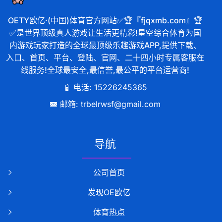
OETY欧亿·(中国)体育官方网站✅🏆『fjqxmb.com』🏆
✅是世界顶级真人游戏让生活更精彩!星空综合体育为国
内游戏玩家打造的全球最顶级乐趣游戏APP,提供下载、
入口、首页、平台、登陆、官网、二十四小时专属客服在
线服务!全球最安全,最信誉,最公平的平台运营商!
电话: 15226245365
邮箱: trbelrwsf@gmail.com
导航
公司首页
发现OE欧亿
体育热点