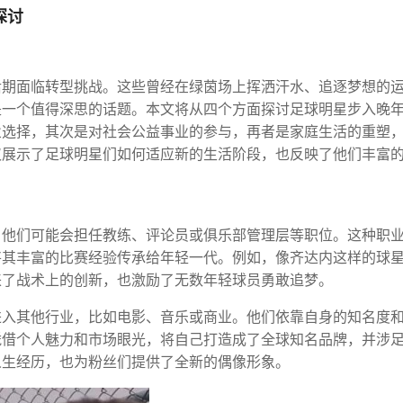
探讨
后期面临转型挑战。这些曾经在绿茵场上挥洒汗水、追逐梦想的
是一个值得深思的话题。本文将从四个方面探讨足球明星步入晚
业选择，其次是对社会公益事业的参与，再者是家庭生活的重塑
仅展示了足球明星们如何适应新的生活阶段，也反映了他们丰富
，他们可能会担任教练、评论员或俱乐部管理层等职位。这种职
将其丰富的比赛经验传承给年轻一代。例如，像齐达内这样的球
来了战术上的创新，也激励了无数年轻球员勇敢追梦。
进入其他行业，比如电影、音乐或商业。他们依靠自身的知名度
凭借个人魅力和市场眼光，将自己打造成了全球知名品牌，并涉
人生经历，也为粉丝们提供了全新的偶像形象。