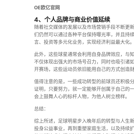
OE欧亿官网
4、个人品牌与商业价值延续
随着社交媒体的发展以及市场营销手段不断更
们仍然可以通过各种平台保持曝光率，并且持
言、投资等多元化业务，实现经济利益最大化
此外，这些球星通常会利用自身品牌效应，与
不仅体现出强大的市场号召力，同时也吸引诸
开赛场，这些运动员依旧能用自己的方式创造
值得注意的是，一些成功转型的前球员还积极
证明，只要努力，就一定能够开创属于自己的
会上鼓舞人心的标杆人物，为他人树立榜样。
总结：
综上所述，足球明星步入晚年后的转型与人生
投身公益事业，再到重塑家庭生活，以及持续