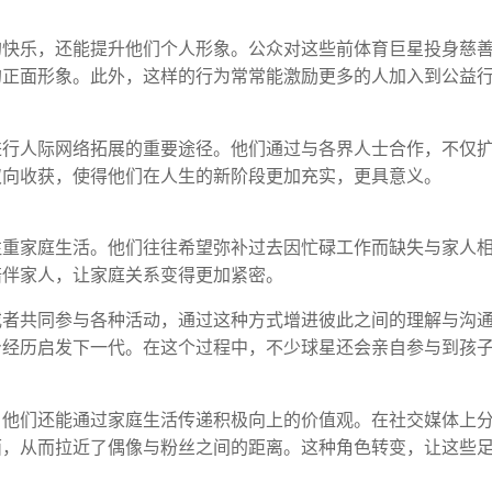
的快乐，还能提升他们个人形象。公众对这些前体育巨星投身慈
的正面形象。此外，这样的行为常常能激励更多的人加入到公益
进行人际网络拓展的重要途径。他们通过与各界人士合作，不仅
双向收获，使得他们在人生的新阶段更加充实，更具意义。
注重家庭生活。他们往往希望弥补过去因忙碌工作而缺失与家人
陪伴家人，让家庭关系变得更加紧密。
或者共同参与各种活动，通过这种方式增进彼此之间的理解与沟
身经历启发下一代。在这个过程中，不少球星还会亲自参与到孩
，他们还能通过家庭生活传递积极向上的价值观。在社交媒体上
面，从而拉近了偶像与粉丝之间的距离。这种角色转变，让这些