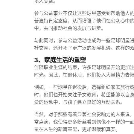
多人受益。
参与公益事业不仅让这些球星感受到帮助他人
普遍持肯定态度，从而增强了他们在公众心中
中，共同推动社会的发展与进步。
与此同时，参与公益活动也成为一些足球明星
社交圈，还开拓了更广泛的发展机遇。这样的
3、家庭生活的重塑
伴随职业生涯的结束，许多足球明星开始更加
时光。因此，在退休后，他们投入大量精力去
例如，一些球星在退役后，选择组织家庭旅行
时，他们也开始关注子女教育，希望能够以自
爱的运动中，与孩子建立良好的互动关系。
当然，对于那些有着显著社会影响力的人来说
常点滴，也使得更多粉丝看到偶像不一样的一
星在人生的新篇章里，更加温暖和真实。