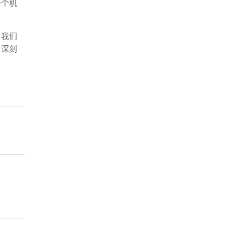
一个机
，我们
有深刻