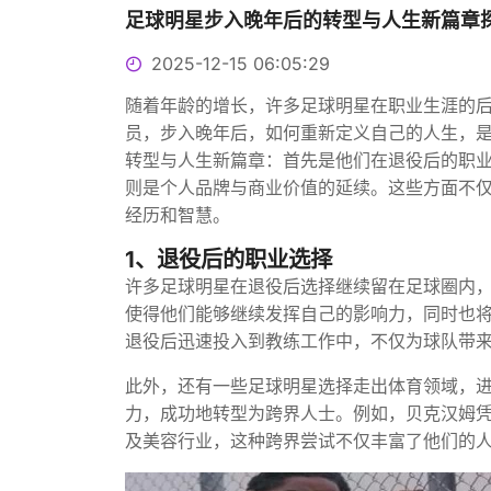
足球明星步入晚年后的转型与人生新篇章
2025-12-15 06:05:29
随着年龄的增长，许多足球明星在职业生涯的
员，步入晚年后，如何重新定义自己的人生，
转型与人生新篇章：首先是他们在退役后的职
则是个人品牌与商业价值的延续。这些方面不
经历和智慧。
1、退役后的职业选择
许多足球明星在退役后选择继续留在足球圈内
使得他们能够继续发挥自己的影响力，同时也
退役后迅速投入到教练工作中，不仅为球队带
此外，还有一些足球明星选择走出体育领域，
力，成功地转型为跨界人士。例如，贝克汉姆
及美容行业，这种跨界尝试不仅丰富了他们的