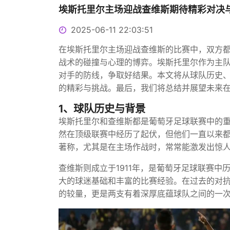
埃斯托里尔主场迎战查维斯期待精彩对决
2025-06-11 22:03:51
在埃斯托里尔主场迎战查维斯的比赛中，双方
战术的碰撞与心理的博弈。埃斯托里尔作为主
对手的防线，争取好结果。本文将从球队历史
的精彩与挑战。最后，我们将总结并展望未来
1、球队历史与背景
埃斯托里尔和查维斯都是葡萄牙足球联赛中的重
然在顶级联赛中经历了起伏，但他们一直以来
著称，尤其是在主场作战时，常常能激发出惊
查维斯则成立于1911年，是葡萄牙足球联赛
大的球迷基础和丰富的比赛经验。在过去的对
的较量，更是两支有着深厚底蕴球队之间的一