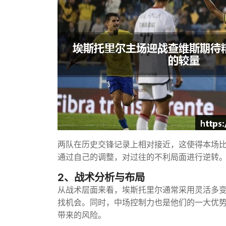
两队在历史交锋记录上相对接近，这使得本场
通过自己的调整，对过往的不利局面进行逆转
2、战术分析与布局
从战术层面来看，埃斯托里尔通常采用灵活多
找机会。同时，中场控制力也是他们的一大优
带来的风险。