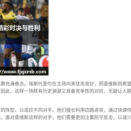
比赛充满悬念。埃斯托里尔在主场向来状态良好，而查维斯则希
。因此，这样一场既有历史渊源又具备竞争性的对抗，无疑让人
变的阵型，以适应不同对手。他们擅长利用边路进攻，通过快速
势。面对查维斯这样的对手，他们需要更加注重防守反击，以减