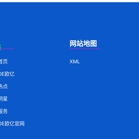
网站地图
首页
XML
OE欧亿
热点
明星
服务
OE欧亿官网