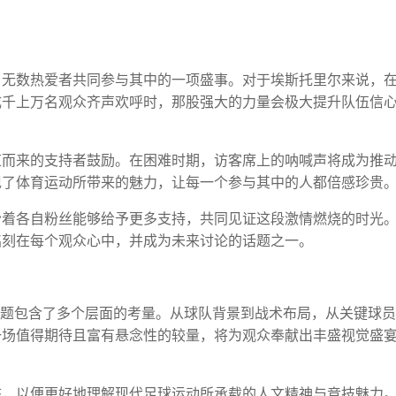
了无数热爱者共同参与其中的一项盛事。对于埃斯托里尔来说，
成千上万名观众齐声欢呼时，那股强大的力量会极大提升队伍信
道而来的支持者鼓励。在困难时期，访客席上的呐喊声将成为推
现了体育运动所带来的魅力，让每一个参与其中的人都倍感珍贵
盼着各自粉丝能够给予更多支持，共同见证这段激情燃烧的时光
铭刻在每个观众心中，并成为未来讨论的话题之一。
主题包含了多个层面的考量。从球队背景到战术布局，从关键球
一场值得期待且富有悬念性的较量，将为观众奉献出丰盛视觉盛
态，以便更好地理解现代足球运动所承载的人文精神与竞技魅力