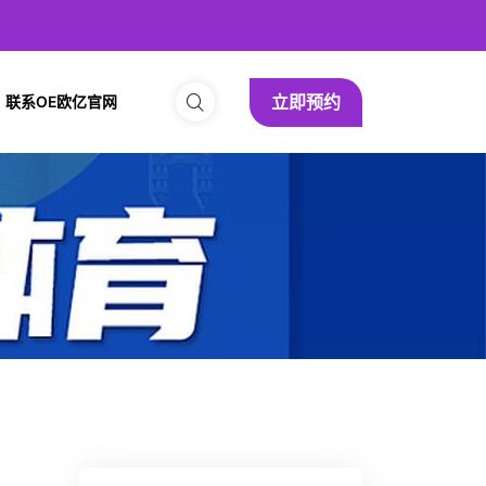
立即预约
联系OE欧亿官网