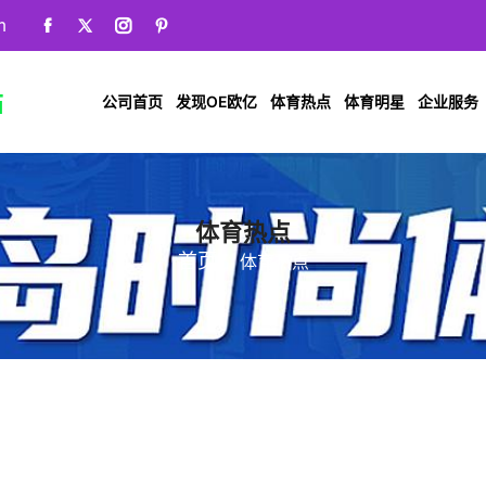
m
公司首页
发现OE欧亿
体育热点
体育明星
企业服务
体育热点
首页
体育热点