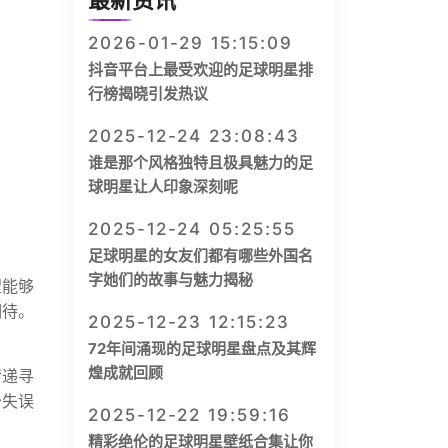
最新资讯
2026-01-29 15:15:09
抖音平台上最受欢迎的足球明星排
行榜揭晓引发热议
2025-12-24 23:08:43
谁是那个风格独特且极具魅力的足
球明星让人印象深刻呢
2025-12-24 05:25:55
足球明星的女友们都有哪些外国名
字她们的故事与魅力揭秘
望能够
期待。
2025-12-23 12:15:23
72年间涌现的足球明星盘点及其辉
煌成就回顾
传递寻
少失误
2025-12-22 19:59:16
精彩绝伦的足球明星壁纸合集让你