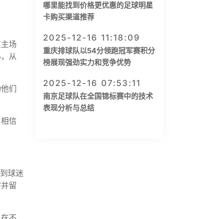
哪里能找到价格更优惠的足球明星
卡购买渠道推荐
2025-12-16 11:18:09
在主场
重庆排球队以54分领跑冠军赛积分
心，从
榜展现强劲实力和竞争优势
2025-12-16 07:53:11
动他们
南京足球队在全国锦标赛中的技术
。
表现分析与总结
。相信
员到球迷
宴并留
。在不