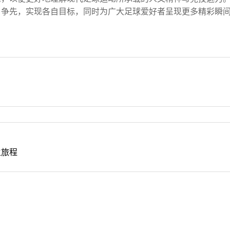
勇争先，实现各自目标，同时为广大足球爱好者呈现更多精彩瞬
生旅程