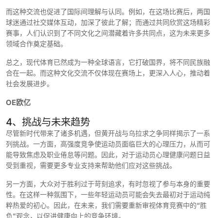
而这种交流也促进了国际间理解与认同。例如，在这场比赛后，两国
球迷通过社交媒体互动，加深了彼此了解；而通过共同欣赏这场精彩
赛事，人们认识到了不同文化之间潜藏着许多共同点，这为未来更多
领域合作奠定基础。
总之，现代体育已然成为一种全球语言，它打破国界，将不同民族融
合在一起。而这种文化交流不仅体现在赛场上，更深入人心，推动着
社会发展进步。
OE欧亿
4、挑战与未来趋势
尽管新时代带来了诸多机遇，但黄开战与乌拉求之争同样揭示了一系
列挑战。一方面，高强度竞争使运动员面临巨大的心理压力，从而可
能导致焦虑及职业倦怠等问题。因此，对于运动员心理健康问题日益
受到重视，需要更多专业支持来帮助他们应对这些挑战。
另一方面，大众对于胜利过于苛刻追求，有时忽视了参与本身的重要
性。在这样一种氛围下，一些年轻运动员可能会失去最初对于运动纯
粹热爱的初心。因此，在未来，我们需要重新审视体育竞赛中的“胜
负”观念，以促进健康向上的竞争环境。