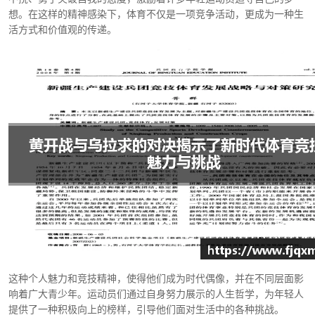
想。在这样的精神感染下，体育不仅是一项竞争活动，更成为一种生
活方式和价值观的传递。
这种个人魅力和竞技精神，使得他们成为时代偶像，并在不同层面影
响着广大青少年。运动员们通过自身努力展示的人生哲学，为年轻人
提供了一种积极向上的榜样，引导他们面对生活中的各种挑战。