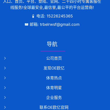
入口、首页、平台、登陆、官网、二十四小时专属客服在
线服务!全球最安全,最信誉,最公平的平台运营商!
电话: 15226245365
邮箱: trbelrwsf@gmail.com
导航
公司首页
发现OE欧亿
体育热点
体育明星
企业服务
联系OE欧亿官网