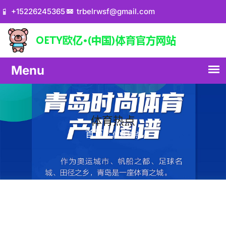
+15226245365
trbelrwsf@gmail.com
体育热点
首页
体育热点