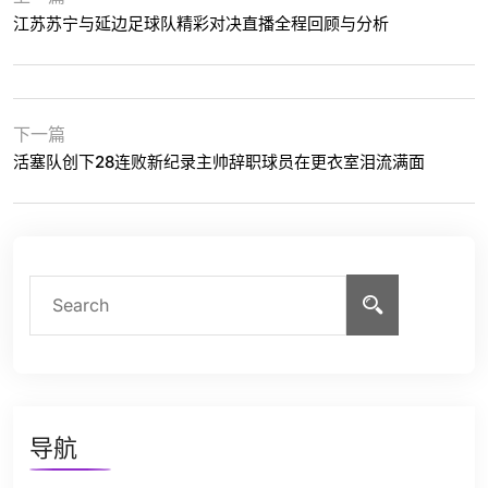
江苏苏宁与延边足球队精彩对决直播全程回顾与分析
下一篇
活塞队创下28连败新纪录主帅辞职球员在更衣室泪流满面
导航