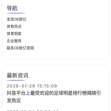
导航
发现OE欧亿
体育热点
体育明星
企业服务
联系OE欧亿官网
最新资讯
2026-01-29 15:15:09
抖音平台上最受欢迎的足球明星排行榜揭晓引
发热议