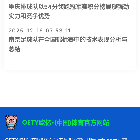
重庆排球队以54分领跑冠军赛积分榜展现强劲
实力和竞争优势
2025-12-16 07:53:11
南京足球队在全国锦标赛中的技术表现分析与
总结