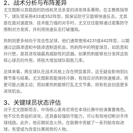
2、战术分析与布阵差异
尤文图斯以其稳固的防线和灵活多变的进攻体系著称。在主教练指导
下，球队常采用433或352阵型，既保证防守又能够快速反击。尤其
是在面对速度快、技术能力强的对手时，尤文往往能够通过密集防守
限制对方发挥，并利用快速反击打破僵局。
热刺则更多倾向于攻击性足球，他们通常使用4231或442阵型，以期
通过边路渗透和中路渗透制造机会。热刺阵中的明星球员，如凯恩和
孙兴慜，是其进攻端最具威胁性的武器。如果热刺能够充分发挥这些
核心球员的作用，将极大增加球队取胜几率。
总体来看，两支球队在战术风格上存在明显差异，这无疑会影响到比
赛节奏与结果。尤文图斯若能保持冷静，有效应对热刺快速推进，将
更可能占据主动；而如果热刺能够打乱尤文节奏，则有机会创造更多
进攻机会。
3、关键球员状态评估
对于尤文图斯而言，中场核心麦肯尼将在本场比赛中扮演重要角色。
他不仅负责组织进攻，还具备较强防守能力，可以有效地切断对手传
球线路。此外，他近期状态火热，在联赛中贡献了一系列助攻和进
球，有望成为改变比赛局势的人物。