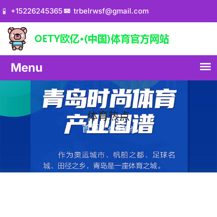
+15226245365
trbelrwsf@gmail.com
体育热点
首页
体育热点