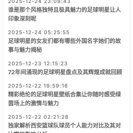
2025-12-24 23:08:43
谁是那个风格独特且极具魅力的足球明星让人
印象深刻呢
2025-12-24 05:25:55
足球明星的女友们都有哪些外国名字她们的故
事与魅力揭秘
2025-12-23 12:15:23
72年间涌现的足球明星盘点及其辉煌成就回顾
2025-12-22 19:59:16
精彩绝伦的足球明星壁纸合集让你随时感受绿
茵场上的激情与魅力
2025-12-22 02:21:28
独家解析西安篮球队球员个人能力对比及其对