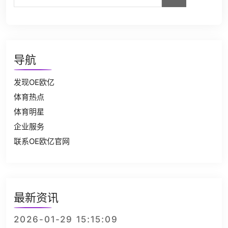
导航
发现OE欧亿
体育热点
体育明星
企业服务
联系OE欧亿官网
最新资讯
2026-01-29 15:15:09