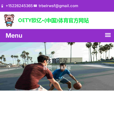
+15226245365
trbelrwsf@gmail.com
体育明星
首页
体育明星