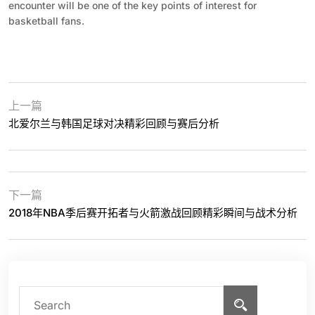
encounter will be one of the key points of interest for
basketball fans.
上一篇
北爱尔兰与韩国足球对决精彩回顾与赛后分析
下一篇
2018年NBA季后赛开拓者与火箭激战回顾精彩瞬间与战术分析