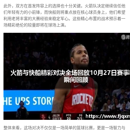
此外，双方在首发阵容上的选择也十分关键。火箭队决定继续信任他
们年轻有力的小前锋，而快船则将重点放在核心球员身上，他们希望
利用老将丰富的大赛经验来稳定军心。这些精心布置的战术预示着一
场精彩绝伦的较量即将在球场上演。
整体来看，这场对决不仅仅是一场简单的篮球比赛，更是一场智力与