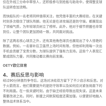
仅在外线三分命中率惊人，还积极参与到抢板与助攻中，使得整支球
队运转愈加流畅。
而快船队的一名老将同样值得关注，他凭借丰富的大赛经验，在关键
时刻多次稳住了球队阵脚。他无论是在进攻端还是防守端，都展现出
了领袖气质，为年轻球员树立了榜样。此外，他对于细节把握也非常
到位，让整个团队更加团结一致，共同面对挑战。
除了这两名核心球员之外，还有其他角色球员也展现出了令人惊艳的
数据。例如，一名替补后卫虽然上场时间有限，但他却利用每一次出
手机会贡献了宝贵分数，为球队提供了强有力支持。这些个人表现汇
聚成团队力量，共同推动着比赛向前发展。
OETY欧亿体育
4、赛后反思与影响
经过90分钟激烈争夺后，这场对决给双方留下了不少启示和反思。对
于火箭而言，他们需要提升的是防守效率以及如何应对紧张局面下的
不利局面。在一些关键时刻，由于缺乏经验导致出现失误，这是未来
需要改进之处。同时，新援之间默契程度还需加强，以便更好地融入
整体战术体系当中。