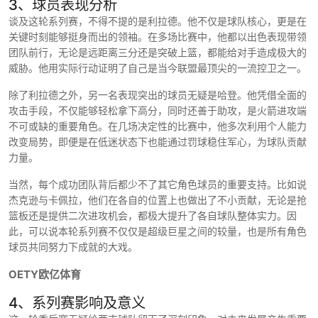
3、球员表现分析
谈及这轮系列赛，不得不提的是利拉德。他不仅是球队核心，更是在
关键时刻能够挺身而出的领袖。在多场比赛中，他都以出色表现带领
团队前行，无论是远距离三分还是突破上篮，都能给对手造成极大的
威胁。他用实际行动证明了自己是当今联盟最顶尖的一流控卫之一。
除了利拉德之外，另一名表现突出的球员无疑是哈登。他凭借全面的
攻击手段，不仅能够轻松拿下高分，同时还善于助攻，是火箭进攻端
不可或缺的重要角色。在几场决定性的比赛中，他多次利用个人能力
改变局势，即便是在低迷状态下也能通过罚球稳住军心，为球队贡献
力量。
当然，每个成功团队背后都少不了其它角色球员的重要支持。比如说
杰克逊与卡佩拉，他们在各自的位置上也做出了不小贡献，无论是抢
篮板还是提供二次进攻机会，都极大提升了各自球队整体实力。因
此，可以说本轮系列赛不仅仅是超级巨星之间的较量，也是所有角色
球员共同努力下成就的大戏。
OETY欧亿体育
4、系列赛影响及意义