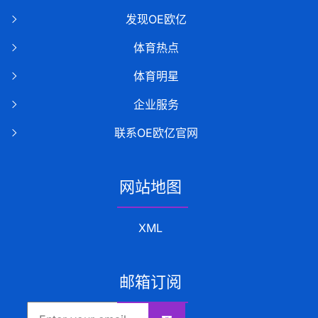
发现OE欧亿
体育热点
体育明星
企业服务
联系OE欧亿官网
网站地图
XML
邮箱订阅