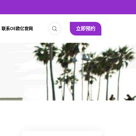
立即预约
联系OE欧亿官网