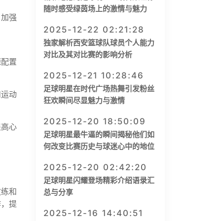
随时感受绿茵场上的激情与魅力
，加强
2025-12-22 02:21:28
独家解析西安篮球队球员个人能力
对比及其对比赛的影响分析
源配置
2025-12-21 10:28:46
足球明星在时代广场热舞引发粉丝
和运动
狂欢瞬间尽显魅力与激情
2025-12-20 18:50:09
提高心
足球明星最牛逼的瞬间揭秘他们如
何改变比赛历史与球迷心中的地位
2025-12-20 02:42:20
足球明星闪耀登场精彩介绍语录汇
教练和
总与分享
作，提
2025-12-16 14:40:51