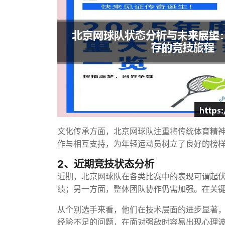
文化传承方面，北京网球队注重将传统体育精
作与相互支持，为年轻运动员树立了良好的榜
2、近期竞技状态分析
近期，北京网球队在各类比赛中的表现可谓起
绩；另一方面，整体团队协作仍需加强。在关
从个别选手来看，他们在技术层面的进步显著
经验不足的问题，在面对强敌时容易出现心理