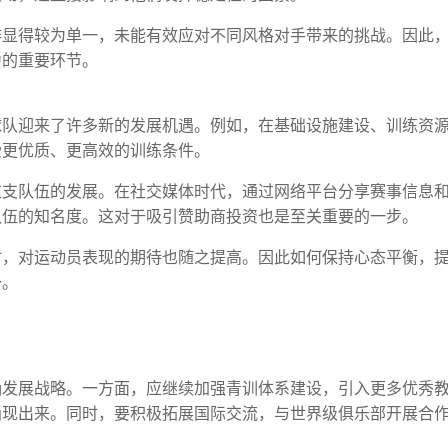
排显得较为单一，未能有效应对不同风格对手带来的挑战。因此
力的重要环节。
球队迎来了许多新的发展机遇。例如，在基础设施建设、训练资
受更优质、更高效的训练条件。
这支队伍的发展。在社交媒体时代，通过网络平台分享赛事信息
队伍的知名度。这对于吸引赞助商投资也是至关重要的一步。
时，对运动员表现的期待也随之提高。因此如何保持心态平衡，
一。
确发展战略。一方面，应继续加强青训体系建设，引入更多优秀
涌现出来。同时，要积极拓展国际交流，与世界级俱乐部开展合