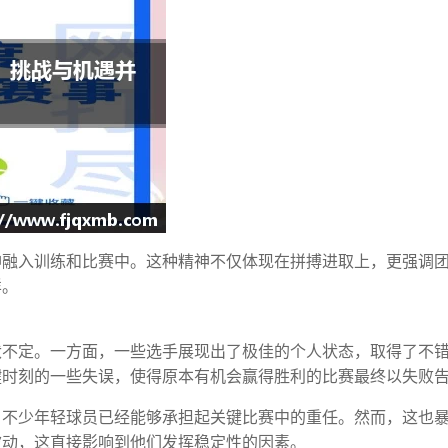
神融入训练和比赛中。这种精神不仅体现在拼搏进取上，更强调
样。
伏不定。一方面，一些选手展现出了极佳的个人状态，取得了不
键时刻的一些失误，使得原本有机会赢得胜利的比赛最终以失败
，不少年轻球员已经能够承担起关键比赛中的重任。然而，这也
波动，这直接影响到他们发挥稳定性的因素。