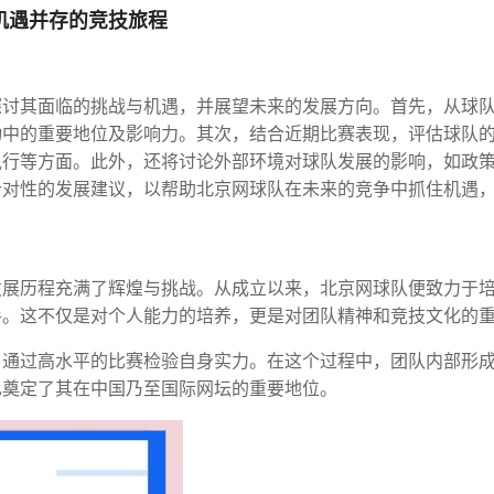
机遇并存的竞技旅程
探讨其面临的挑战与机遇，并展望未来的发展方向。首先，从球
动中的重要地位及影响力。其次，结合近期比赛表现，评估球队
执行等方面。此外，还将讨论外部环境对球队发展的影响，如政
针对性的发展建议，以帮助北京网球队在未来的竞争中抓住机遇
发展历程充满了辉煌与挑战。从成立以来，北京网球队便致力于
手。这不仅是对个人能力的培养，更是对团队精神和竞技文化的
，通过高水平的比赛检验自身实力。在这个过程中，团队内部形
也奠定了其在中国乃至国际网坛的重要地位。