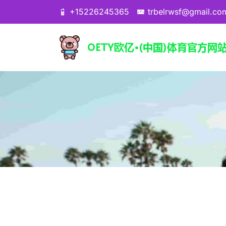
+15226245365
trbelrwsf@gmail.co