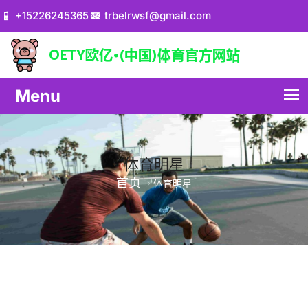
+15226245365
trbelrwsf@gmail.com
体育明星
首页
体育明星