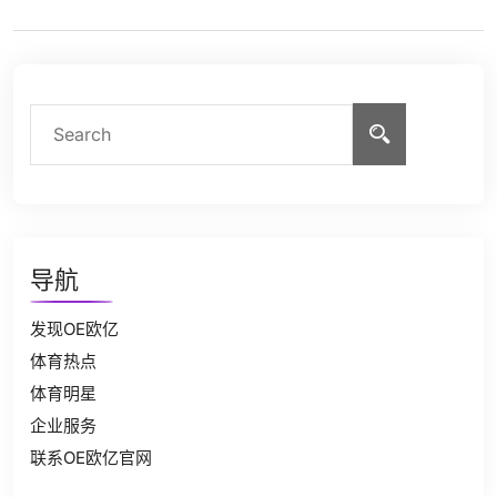
导航
发现OE欧亿
体育热点
体育明星
企业服务
联系OE欧亿官网