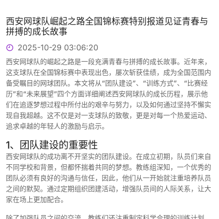
西安网球队崛起之路全国锦标赛特别报道见证青春与
拼搏的成长故事
2025-10-29 03:06:20
西安网球队的崛起之路是一段充满青春与拼搏的成长故事。近年来，
这支球队在全国锦标赛中表现出色，屡次斩获佳绩，成为全国范围内
备受瞩目的网球团队。本文将从“团队建设”、“训练方式”、“比赛经
历”和“未来展望”四个方面详细阐述西安网球队的成长历程，展示他
们在追逐梦想过程中所付出的艰辛与努力，以及如何通过坚持不懈实
现自我超越。这不仅是对一支球队的致敬，更是对每一个热爱运动、
追求卓越的年轻人的激励与启示。
1、团队建设的重要性
西安网球队的成功离不开坚实的团队建设。在成立初期，队员们来自
不同学校和背景，但都怀揣着共同的梦想。教练组深知，一个优秀的
团队必须有良好的沟通与信任，因此，他们从一开始就注重培养队员
之间的默契。通过定期组织团建活动，增强队员间的人际关系，让大
家在场上更加配合。
除了加强队员之间的交流，教练们还注重制定科学合理的训练计划。