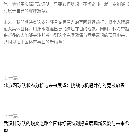
气。他们用实际行动证明，只要心怀梦想、不懈奋斗，就一定能够书
写属于自己的辉煌篇章。
未来，我们期待着这支年轻且充满活力的军团继续前行，将个人理想
融入集体目标，用汗水浇灌出更加绚烂夺目的成就。同时，也希望越
来越多的人能够关注并参与到这个充满激情与竞争意识的项目中来，
共同见证中国体育事业的新篇章！
上一篇
北京网球队状态分析与未来展望：挑战与机遇并存的竞技旅程
下一篇
武汉排球队的蜕变之路全国锦标赛特别报道展现新风貌与未来希
望