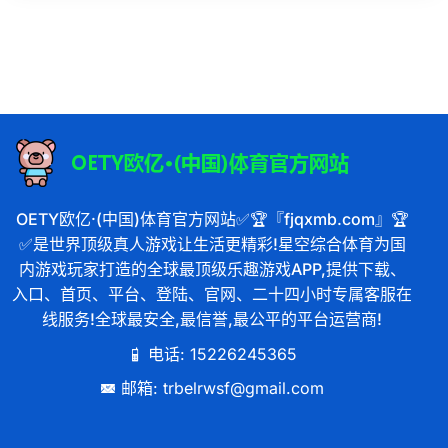
OETY欧亿·(中国)体育官方网站✅🏆『fjqxmb.com』🏆
✅是世界顶级真人游戏让生活更精彩!星空综合体育为国
内游戏玩家打造的全球最顶级乐趣游戏APP,提供下载、
入口、首页、平台、登陆、官网、二十四小时专属客服在
线服务!全球最安全,最信誉,最公平的平台运营商!
电话: 15226245365
邮箱: trbelrwsf@gmail.com