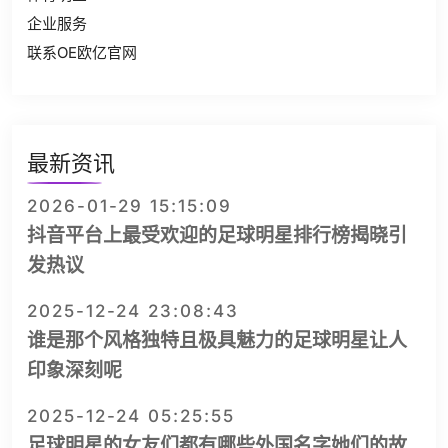
企业服务
联系OE欧亿官网
最新资讯
2026-01-29 15:15:09
抖音平台上最受欢迎的足球明星排行榜揭晓引
发热议
2025-12-24 23:08:43
谁是那个风格独特且极具魅力的足球明星让人
印象深刻呢
2025-12-24 05:25:55
足球明星的女友们都有哪些外国名字她们的故