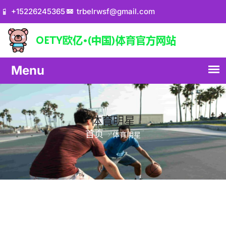
+15226245365
trbelrwsf@gmail.com
体育明星
首页
体育明星