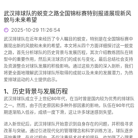
武汉排球队的蜕变之路全国锦标赛特别报道展现新风
貌与未来希望
2025-10-29 11:26:54
武汉排球队在近年来经历了令人瞩目的蜕变，特别是在全国锦标赛中
展现出新的风貌和未来的希望。本文将从四个方面详细探讨这一蜕变
之路，首先分析球队的历史背景与发展历程，其次介绍教练团队在转
型中的重要作用，然后关注球员们的成长与变化，最后总结社会支持
及资源整合对球队发展的积极影响。通过这些方面的深入剖析，我们
将更全面地理解武汉排球队所取得的成就以及未来的发展潜力，为热
爱排球运动的人士提供启示。
1、历史背景与发展历程
武汉排球队成立于上世纪80年代，在当时曾是国内较为优秀的排球队
之一。然而，由于历史原因和多种外部因素的影响，队伍在90年代后
期逐渐陷入低谷，成绩一度下滑，这让许多球迷感到失望。
进入新世纪后，武汉排球队开始意识到自身存在的问题，并积极寻求
改革与突破。通过引进现代化的管理理念和科学训练方法，球队逐步
开始重建。在此过程中，不仅注重技术战术的提升，也加强了心理素