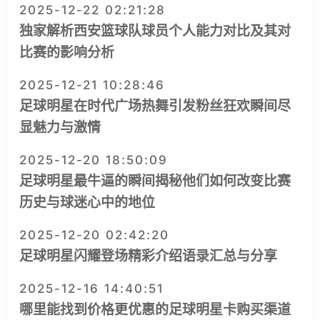
2025-12-22 02:21:28
独家解析西安篮球队球员个人能力对比及其对
比赛的影响分析
2025-12-21 10:28:46
足球明星在时代广场热舞引发粉丝狂欢瞬间尽
显魅力与激情
2025-12-20 18:50:09
足球明星最牛逼的瞬间揭秘他们如何改变比赛
历史与球迷心中的地位
2025-12-20 02:42:20
足球明星闪耀登场精彩介绍语录汇总与分享
2025-12-16 14:40:51
哪里能找到价格更优惠的足球明星卡购买渠道