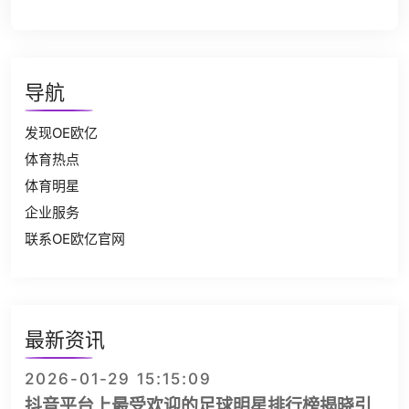
导航
发现OE欧亿
体育热点
体育明星
企业服务
联系OE欧亿官网
最新资讯
2026-01-29 15:15:09
抖音平台上最受欢迎的足球明星排行榜揭晓引