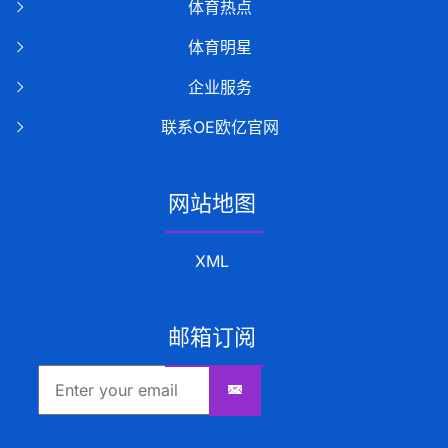
体育热点
体育明星
企业服务
联系OE欧亿官网
网站地图
XML
邮箱订阅