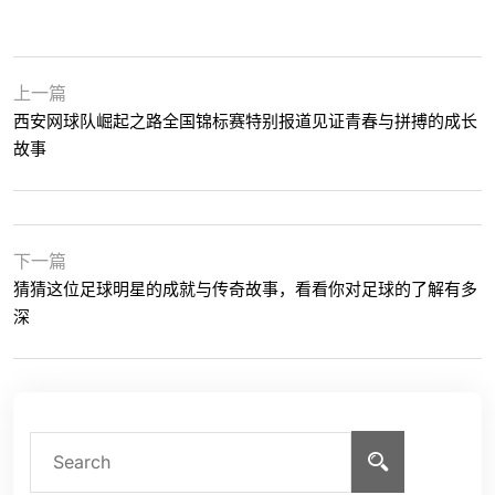
上一篇
西安网球队崛起之路全国锦标赛特别报道见证青春与拼搏的成长
故事
下一篇
猜猜这位足球明星的成就与传奇故事，看看你对足球的了解有多
深