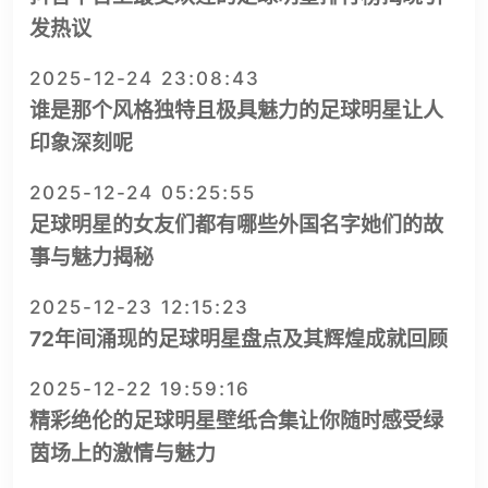
发热议
2025-12-24 23:08:43
谁是那个风格独特且极具魅力的足球明星让人
印象深刻呢
2025-12-24 05:25:55
足球明星的女友们都有哪些外国名字她们的故
事与魅力揭秘
2025-12-23 12:15:23
72年间涌现的足球明星盘点及其辉煌成就回顾
2025-12-22 19:59:16
精彩绝伦的足球明星壁纸合集让你随时感受绿
茵场上的激情与魅力