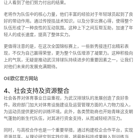
让人看到了他们努力付出的结果。
老将作为队伍中的核心力量，他们丰富的经验对于年轻球员起到了良
好的带动作用。通过传授技战术知识，以及分享比赛心得，使得整个
队伍形成了一种良性的互动氛围。这种上下之间互帮互助，加速了年
轻人的成长速度，提高了整体实力。
更值得注意的是，在这次全国锦标赛上，一些新秀接连打出精彩表
现，不仅为自己赢得荣誉，更为整个队伍增添了凝聚力。这种积极向
上的气氛，无疑是推动武汉排球队持续进步的重要因素之一，让我们
对他们未来的发展充满期待。
OE欧亿官方网站
4、社会支持及资源整合
社会各界对体育事业日益重视，为武汉排球队的发展创造了良好条
件。政府部门加大对体育设施建设及运营管理方面的人力物力投入，
为运动员提供更好的训练环境。此外，各类赞助商也开始青睐这支朝
气蓬勃的新生代队伍，对其进行资金支持，从而减轻经济压力。
同时，与高校合作也是一个重要举措，通过构建校企合作平台，实现
资源共享。从理论研究到实践应用，将最新科技成果融入到训练当