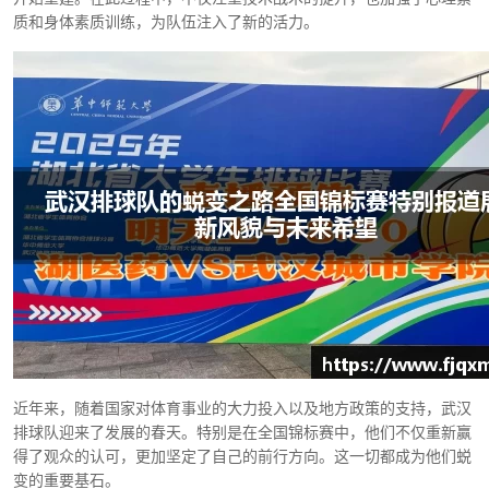
质和身体素质训练，为队伍注入了新的活力。
近年来，随着国家对体育事业的大力投入以及地方政策的支持，武汉
排球队迎来了发展的春天。特别是在全国锦标赛中，他们不仅重新赢
得了观众的认可，更加坚定了自己的前行方向。这一切都成为他们蜕
变的重要基石。