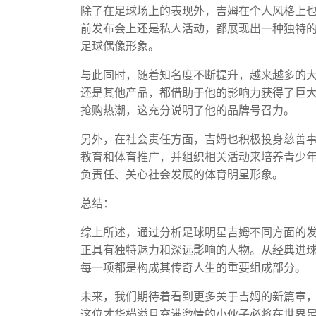
除了在足球场上的表现外，吉姆在个人风格上
前发布会上还是私人活动，都展现出一种独特
足球偶像形象。
与此同时，随着知名度不断提升，越来越多的
还是其他产品，都借助于他的影响力获得了巨
抢购热潮，这充分说明了他的品牌号召力。
另外，在社会责任方面，吉姆也积极投身慈善
教育和体育推广，并组织相关活动来培养青少
负责任、关心社会发展的体育明星形象。
总结：
综上所述，通过分析足球明星吉姆不同方面的
正具有独特魅力和深远影响的人物。从经典进
每一项都是构成其传奇人生的重要组成部分。
未来，我们期待着看到更多关于吉姆的新篇章
这位才华横溢且充满激情的小伙子必将在世界