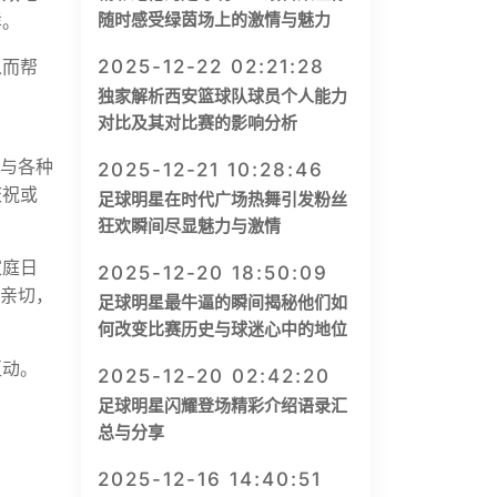
随时感受绿茵场上的激情与魅力
样。
从而帮
2025-12-22 02:21:28
独家解析西安篮球队球员个人能力
对比及其对比赛的影响分析
参与各种
2025-12-21 10:28:46
庆祝或
足球明星在时代广场热舞引发粉丝
狂欢瞬间尽显魅力与激情
家庭日
2025-12-20 18:50:09
感亲切，
足球明星最牛逼的瞬间揭秘他们如
何改变比赛历史与球迷心中的地位
互动。
2025-12-20 02:42:20
足球明星闪耀登场精彩介绍语录汇
总与分享
2025-12-16 14:40:51