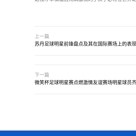
上一篇
苏丹足球明星前锋盘点及其在国际赛场上的表
下一篇
微笑杯足球明星赛点燃激情友谊赛场明星球员