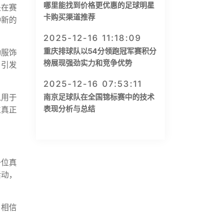
哪里能找到价格更优惠的足球明星
是在赛
卡购买渠道推荐
种新的
2025-12-16 11:18:09
重庆排球队以54分领跑冠军赛积分
动服饰
榜展现强劲实力和竞争优势
，引发
2025-12-16 07:53:11
入用于
南京足球队在全国锦标赛中的技术
表现分析与总结
位真正
一位真
活动，
，相信