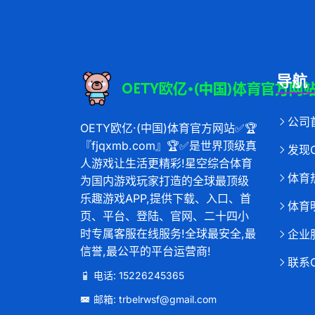
导航
公司
OETY欧亿·(中国)体育官方网站✅🏆
『fjqxmb.com』🏆✅是世界顶级真
发现
人游戏让生活更精彩!星空综合体育
体育
为国内游戏玩家打造的全球最顶级
乐趣游戏APP,提供下载、入口、首
体育
页、平台、登陆、官网、二十四小
时专属客服在线服务!全球最安全,最
企业
信誉,最公平的平台运营商!
联系
电话: 15226245365
邮箱: trbelrwsf@gmail.com