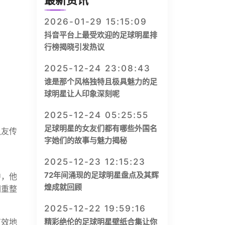
最新资讯
2026-01-29 15:15:09
抖音平台上最受欢迎的足球明星排
行榜揭晓引发热议
2025-12-24 23:08:43
谁是那个风格独特且极具魅力的足
球明星让人印象深刻呢
2025-12-24 05:25:55
足球明星的女友们都有哪些外国名
队友传
字她们的故事与魅力揭秘
2025-12-23 12:15:23
72年间涌现的足球明星盘点及其辉
中，他
煌成就回顾
们重整
2025-12-22 19:59:16
有效地
精彩绝伦的足球明星壁纸合集让你