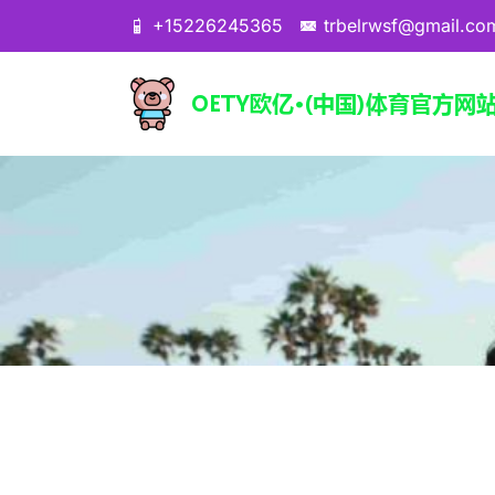
+15226245365
trbelrwsf@gmail.co