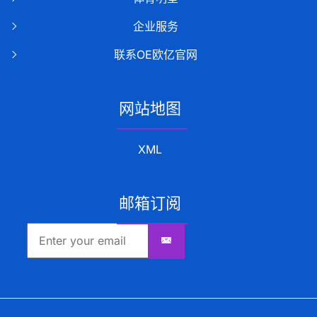
企业服务
联系OE欧亿官网
网站地图
XML
邮箱订阅