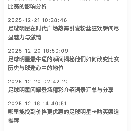
比赛的影响分析
2025-12-21 10:28:46
足球明星在时代广场热舞引发粉丝狂欢瞬间尽
显魅力与激情
2025-12-20 18:50:09
足球明星最牛逼的瞬间揭秘他们如何改变比赛
历史与球迷心中的地位
2025-12-20 02:42:20
足球明星闪耀登场精彩介绍语录汇总与分享
2025-12-16 14:40:51
哪里能找到价格更优惠的足球明星卡购买渠道
推荐