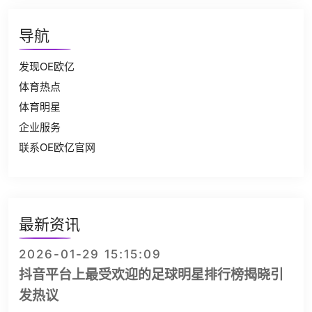
导航
发现OE欧亿
体育热点
体育明星
企业服务
联系OE欧亿官网
最新资讯
2026-01-29 15:15:09
抖音平台上最受欢迎的足球明星排行榜揭晓引
发热议