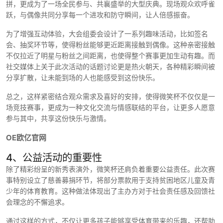
拼，更成为了一场全民参与、共襄盛举的大型庆典。现场观众欢呼雀
跃，与偶像共同分享每一个进攻和防守瞬间，让人倍感振奋。
为了增强互动体验，大会组委会设计了一系列趣味活动，比如签名
会、抽奖环节等，使得粉丝能够更近距离接触到偶像。这种亲密接触
不仅拉近了明星与粉丝之间距离，也使得整个赛事更加生动有趣。而
社交媒体上关于此次活动的话题讨论更是热火朝天，各种精彩瞬间被
分享扩散，让未能到场的人也能感受到这份快乐。
总之，这样紧密结合观众需求及喜好的安排，使得微笑杯不仅仅是一
场竞技赛事，更成为一种文化交流与情感联结的平台，让更多人愿意
参与其中，共享这份快乐与激情。
OE欧亿官网
4、公益活动的重要性
除了精彩纷呈的新秀表演外，微笑杯还肩负着重要公益责任。此次赛
事特别设立了慈善募捐环节，将部分票款用于支持贫困地区儿童及青
少年的体育教育。这种做法体现出了主办方对于社会责任感及回馈社
会理念的不懈追求。
通过这样的方式，不仅让更多孩子能够享受体育带来的乐趣，还帮助