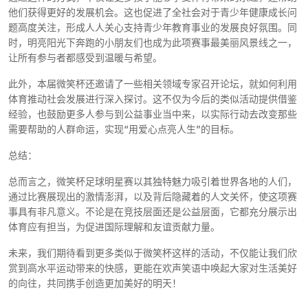
他们获得更好的发展机会。这也促进了全社会对于青少年健康成长问
题高度关注，形成人人关心支持青少年教育事业的发展良好氛围。同
时，明亮阳光下奔跑的小朋友们也成为此项赛事最美丽风景线之一，
让所有参与者都感受到温暖与希望。
此外，本届微笑杯还邀请了一些相关领域专家召开论坛，就如何利用
体育推动社会发展进行深入探讨。这不仅为今后的类似活动提供借鉴
经验，也鼓励更多人参与到公益事业当中来，以实际行动去改变那些
需要帮助的人群命运，实现“用爱心点亮人生”的目标。
总结：
总而言之，微笑杯足球明星赛以其独特魅力吸引着世界各地的人们，
通过比赛展现出的激情澎湃，以及背后隐藏着的人文关怀，使这项赛
事具有非凡意义。不论是在竞技层面还是公益层面，它都充分展示出
体育应有担当，为促进国际理解和友谊贡献力量。
未来，我们期待看到更多类似于微笑杯这样的活动，不仅能让我们欣
赏到高水平运动带来的快感，更能在欢声笑语中唤起大家对生活美好
的向往，共同携手创造更加美好的明天！