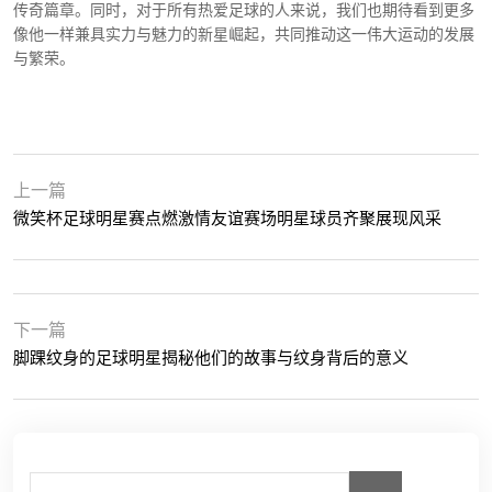
传奇篇章。同时，对于所有热爱足球的人来说，我们也期待看到更多
像他一样兼具实力与魅力的新星崛起，共同推动这一伟大运动的发展
与繁荣。
上一篇
微笑杯足球明星赛点燃激情友谊赛场明星球员齐聚展现风采
下一篇
脚踝纹身的足球明星揭秘他们的故事与纹身背后的意义