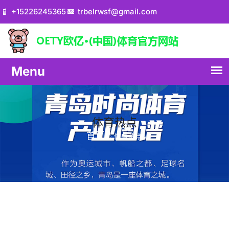
+15226245365
trbelrwsf@gmail.com
体育热点
首页
体育热点