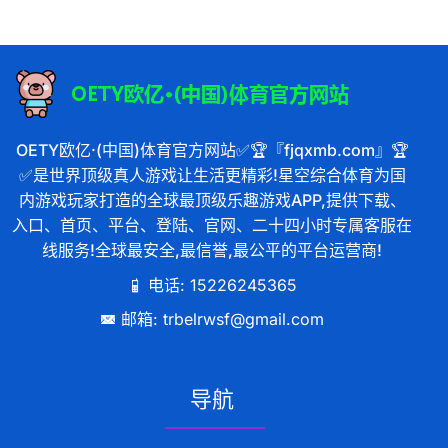
OETY欧亿·(中国)体育官方网站✅🏆『fjqxmb.com』🏆
✅是世界顶级真人游戏让生活更精彩!星空综合体育为国
内游戏玩家打造的全球最顶级乐趣游戏APP,提供下载、
入口、首页、平台、登陆、官网、二十四小时专属客服在
线服务!全球最安全,最信誉,最公平的平台运营商!
电话: 15226245365
邮箱: trbelrwsf@gmail.com
导航