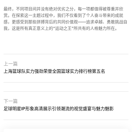
最终，不同项目间并没有绝对优劣之分，每一项都值得被尊重并欣
赏。在探索这一主题过程中，我们不仅看到了个人奋斗带来的成就
感，更感受到那些拼搏背后的共同价值观——追求卓越、勇敢挑战自
我，这是所有真正意义上的“运动之王”所共有的人格魅力所在。
上一篇
上海篮球队实力强劲荣登全国篮球实力排行榜第五名
下一篇
足球明星IP形象高清展示引领潮流的视觉盛宴与魅力魅影