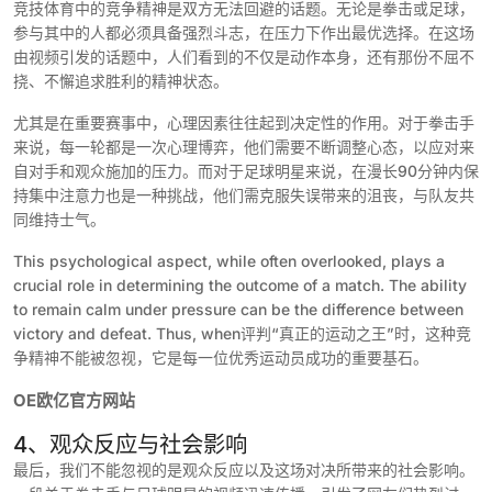
竞技体育中的竞争精神是双方无法回避的话题。无论是拳击或足球，
参与其中的人都必须具备强烈斗志，在压力下作出最优选择。在这场
由视频引发的话题中，人们看到的不仅是动作本身，还有那份不屈不
挠、不懈追求胜利的精神状态。
尤其是在重要赛事中，心理因素往往起到决定性的作用。对于拳击手
来说，每一轮都是一次心理博弈，他们需要不断调整心态，以应对来
自对手和观众施加的压力。而对于足球明星来说，在漫长90分钟内保
持集中注意力也是一种挑战，他们需克服失误带来的沮丧，与队友共
同维持士气。
This psychological aspect, while often overlooked, plays a
crucial role in determining the outcome of a match. The ability
to remain calm under pressure can be the difference between
victory and defeat. Thus, when评判“真正的运动之王”时，这种竞
争精神不能被忽视，它是每一位优秀运动员成功的重要基石。
OE欧亿官方网站
4、观众反应与社会影响
最后，我们不能忽视的是观众反应以及这场对决所带来的社会影响。