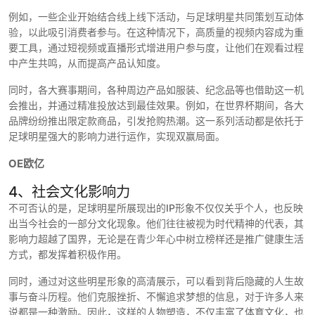
例如，一些企业开始结合线上线下活动，与足球明星共同策划互动体
验，以此吸引消费者参与。在这种情况下，高质量的视频内容成为重
要工具，通过短视频或直播形式增进用户参与度，让他们在观看过程
中产生共鸣，从而提高产品认知度。
同时，各大赛事期间，各种周边产品如服装、纪念品等也借助这一机
会推出，并通过精准投放达到最佳效果。例如，在世界杯期间，各大
品牌纷纷推出限定款商品，引发抢购热潮。这一系列活动都是依托于
足球明星强大的影响力进行运作，实现双赢局面。
OE欧亿
4、社会文化影响力
不可否认的是，足球明星所展现出的IP形象不仅仅关乎个人，也反映
出当今社会的一部分文化现象。他们往往被视为时代精神的代表，其
影响力超越了国界，无论是在青少年心中树立榜样还是推广健康生活
方式，都发挥着积极作用。
同时，通过对这些明星形象的高清展示，可以看到背后隐藏的人生故
事与奋斗历程。他们克服挫折、不懈追求梦想的信息，对于许多人来
说都是一种激励。因此，这样的人物塑造，不仅丰富了体育文化，也