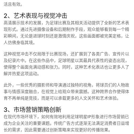
活且有效。
2、艺术表现与视觉冲击
高清展示技术的发展，为足球比赛及其相关活动提供了全新的艺术表
现形式。通过先进摄像设备和后期制作手段，观众能够看到每一个精
彩瞬间，无论是进球时刻还是激情庆祝，这些画面都被完美定格，让
人仿佛身临其境。
这种视觉冲击不仅局限于比赛现场，还扩展到了各类广告、宣传片以
及纪录片中。在这些作品中，足球明星以其最具代表性的姿态出现，
使得整个画面充满动感和张力。同时，这种艺术化表达也让更多人了
解并热爱这项运动。
此外，一些优秀的摄影师和导演通过独特的视角，将球员们的人物故
事与情感深度融合，在视觉上给观众带来震撼。这种跨界合作使得体
育不再单纯是竞技，而是可以承载更多的人文关怀和艺术体验。
3、市场营销策略创新
在现代市场环境下，如何有效地利用足球明星IP形象进行市场营销已
成为企业关注的重要课题。传统广告方式逐渐无法满足消费者日益增
长的需求，因此需要通过创新策略来实现更好的传播效果。